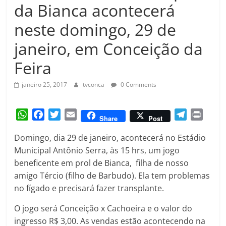
Amorim
da Bianca acontecerá
neste domingo, 29 de
janeiro, em Conceição da
Feira
janeiro 25, 2017
tvconca
0 Comments
W
F
T
E
T
P
Share
Post
h
a
w
m
e
r
Domingo, dia 29 de janeiro, acontecerá no Estádio
a
c
i
a
l
i
Municipal Antônio Serra, às 15 hrs, um jogo
t
e
t
i
e
n
beneficente em prol de Bianca, filha de nosso
s
b
t
l
g
t
A
o
e
r
amigo Tércio (filho de Barbudo). Ela tem problemas
p
o
r
a
no fígado e precisará fazer transplante.
p
k
m
O jogo será Conceição x Cachoeira e o valor do
ingresso R$ 3,00. As vendas estão acontecendo na