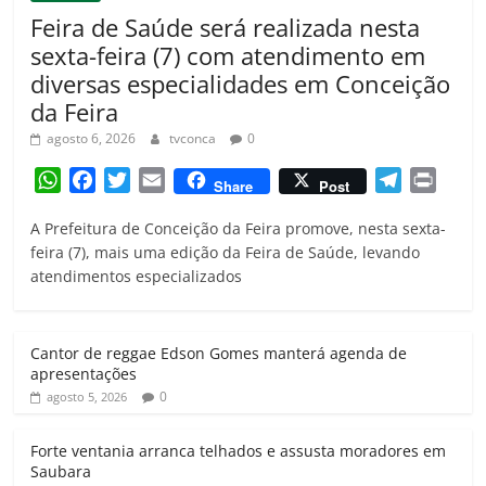
Feira de Saúde será realizada nesta
sexta-feira (7) com atendimento em
diversas especialidades em Conceição
da Feira
agosto 6, 2026
tvconca
0
W
F
T
E
T
P
Share
Post
h
a
w
m
e
r
A Prefeitura de Conceição da Feira promove, nesta sexta-
a
c
i
a
l
i
feira (7), mais uma edição da Feira de Saúde, levando
t
e
t
i
e
n
atendimentos especializados
s
b
t
l
g
t
A
o
e
r
p
o
r
a
Cantor de reggae Edson Gomes manterá agenda de
p
k
m
apresentações
0
agosto 5, 2026
Forte ventania arranca telhados e assusta moradores em
Saubara