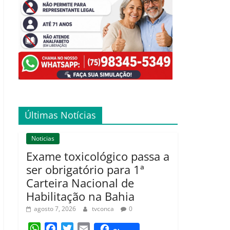
Últimas Notícias
Noticias
Exame toxicológico passa a
ser obrigatório para 1ª
Carteira Nacional de
Habilitação na Bahia
agosto 7, 2026
tvconca
0
W
F
T
E