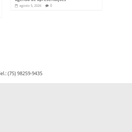
0
agosto 5, 2026
l.: (75) 98259-9435