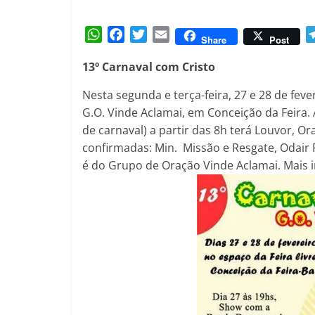
Amorim
W
F
T
E
Share
Post
h
a
w
m
13º Carnaval com Cristo
a
c
i
a
t
e
t
i
Nesta segunda e terça-feira, 27 e 28 de feve
s
b
t
l
G.O. Vinde Aclamai, em Conceição da Feira.
A
o
e
de carnaval) a partir das 8h terá Louvor, O
p
o
r
confirmadas: Min. Missão e Resgate, Odair 
p
k
é do Grupo de Oração Vinde Aclamai. Mais 