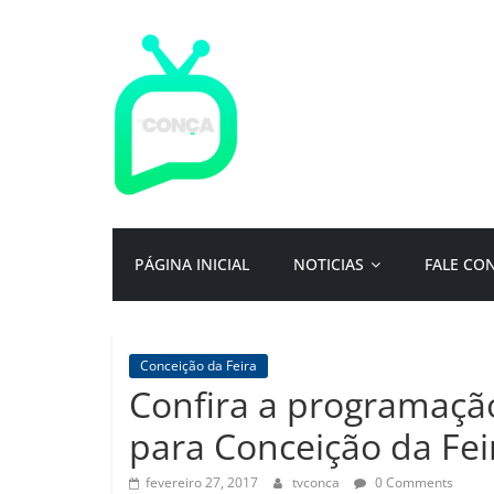
Pular
para
o
conteúdo
TV
Conça
Primeiro
PÁGINA INICIAL
NOTICIAS
FALE CO
portal
de
notícias
da
Conceição da Feira
cidade
Confira a programaçã
ternura
|
para Conceição da Fei
Por:
Isac
fevereiro 27, 2017
tvconca
0 Comments