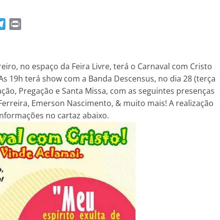
T
P
e
r
l
i
e
n
reiro, no espaço da Feira Livre, terá o Carnaval com Cristo
g
t
 As 19h terá show com a Banda Descensus, no dia 28 (terça
r
ração, Pregação e Santa Missa, com as seguintes presenças
a
Ferreira, Emerson Nascimento, & muito mais! A realização
m
informações no cartaz abaixo.