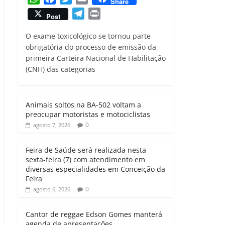
Share
h
a
w
m
T
P
Post
a
c
i
a
e
r
t
e
t
i
O exame toxicológico se tornou parte
l
i
s
b
t
l
obrigatória do processo de emissão da
e
n
primeira Carteira Nacional de Habilitação
A
o
e
g
t
(CNH) das categorias
p
o
r
r
p
k
a
m
Animais soltos na BA-502 voltam a
preocupar motoristas e motociclistas
0
agosto 7, 2026
Feira de Saúde será realizada nesta
sexta-feira (7) com atendimento em
diversas especialidades em Conceição da
Feira
0
agosto 6, 2026
Cantor de reggae Edson Gomes manterá
agenda de apresentações