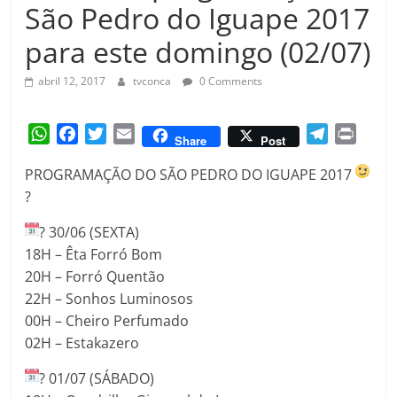
Amorim
São Pedro do Iguape 2017
para este domingo (02/07)
abril 12, 2017
tvconca
0 Comments
W
F
T
E
T
P
Share
Post
h
a
w
m
e
r
PROGRAMAÇÃO DO SÃO PEDRO DO IGUAPE 2017
a
c
i
a
l
i
?
t
e
t
i
e
n
s
b
t
l
g
t
?
30/06 (SEXTA)
A
o
e
r
18H – Êta Forró Bom
p
o
r
a
20H – Forró Quentão
p
k
m
22H – Sonhos Luminosos
00H – Cheiro Perfumado
02H – Estakazero
?
01/07 (SÁBADO)