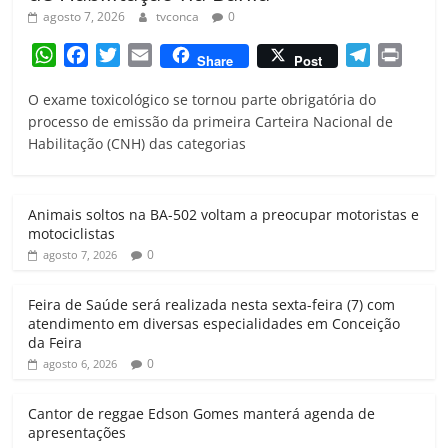
agosto 7, 2026
tvconca
0
W
F
T
E
T
P
Share
Post
h
a
w
m
e
r
O exame toxicológico se tornou parte obrigatória do
a
c
i
a
l
i
processo de emissão da primeira Carteira Nacional de
t
e
t
i
e
n
Habilitação (CNH) das categorias
s
b
t
l
g
t
A
o
e
r
p
o
r
a
Animais soltos na BA-502 voltam a preocupar motoristas e
p
k
m
motociclistas
0
agosto 7, 2026
Feira de Saúde será realizada nesta sexta-feira (7) com
atendimento em diversas especialidades em Conceição
da Feira
0
agosto 6, 2026
Cantor de reggae Edson Gomes manterá agenda de
apresentações