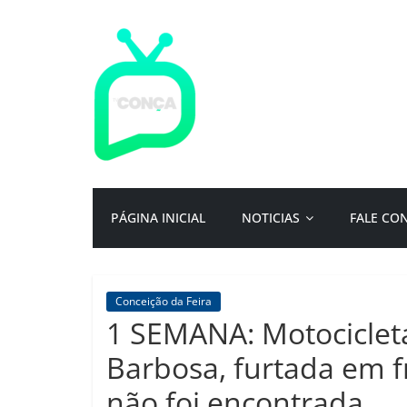
Pular
para
o
conteúdo
TV
Conça
Primeiro
PÁGINA INICIAL
NOTICIAS
FALE CO
portal
de
notícias
da
Conceição da Feira
cidade
1 SEMANA: Motociclet
ternura
|
Barbosa, furtada em f
Por:
não foi encontrada
Isac