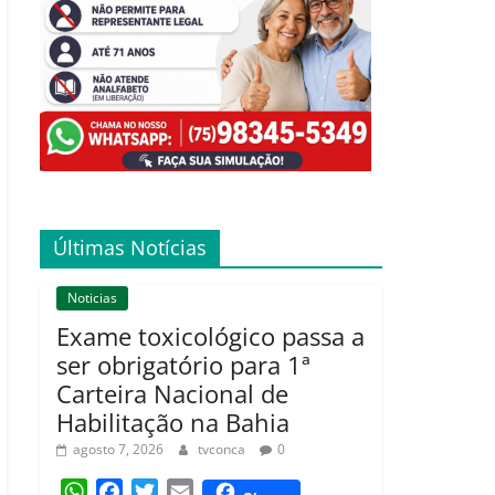
Últimas Notícias
Noticias
Exame toxicológico passa a
ser obrigatório para 1ª
Carteira Nacional de
Habilitação na Bahia
agosto 7, 2026
tvconca
0
W
F
T
E