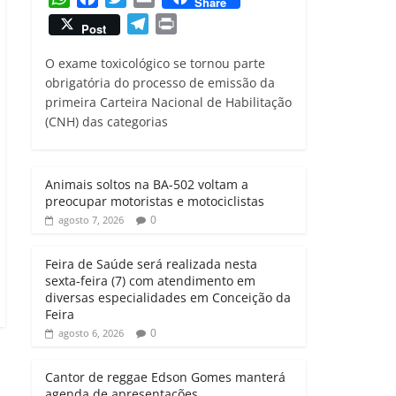
Share
h
a
w
m
T
P
Post
a
c
i
a
e
r
t
e
t
i
O exame toxicológico se tornou parte
l
i
s
b
t
l
obrigatória do processo de emissão da
e
n
primeira Carteira Nacional de Habilitação
A
o
e
g
t
(CNH) das categorias
p
o
r
r
p
k
a
m
Animais soltos na BA-502 voltam a
preocupar motoristas e motociclistas
0
agosto 7, 2026
Feira de Saúde será realizada nesta
sexta-feira (7) com atendimento em
diversas especialidades em Conceição da
Feira
0
agosto 6, 2026
Cantor de reggae Edson Gomes manterá
agenda de apresentações