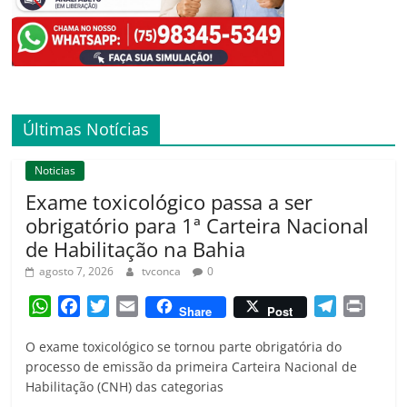
Últimas Notícias
Noticias
Exame toxicológico passa a ser
obrigatório para 1ª Carteira Nacional
de Habilitação na Bahia
agosto 7, 2026
tvconca
0
W
F
T
E
T
P
Share
Post
h
a
w
m
e
r
O exame toxicológico se tornou parte obrigatória do
a
c
i
a
l
i
processo de emissão da primeira Carteira Nacional de
t
e
t
i
e
n
Habilitação (CNH) das categorias
s
b
t
l
g
t