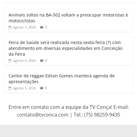
A
o
e
r
p
o
r
a
Animais soltos na BA-502 voltam a preocupar motoristas e
p
k
m
motociclistas
0
agosto 7, 2026
Feira de Saúde será realizada nesta sexta-feira (7) com
atendimento em diversas especialidades em Conceição
da Feira
0
agosto 6, 2026
Cantor de reggae Edson Gomes manterá agenda de
apresentações
0
agosto 5, 2026
Entre em contato com a equipe da TV Conça! E-mail:
contato@tvconca.com | Tel.: (75) 98259-9435