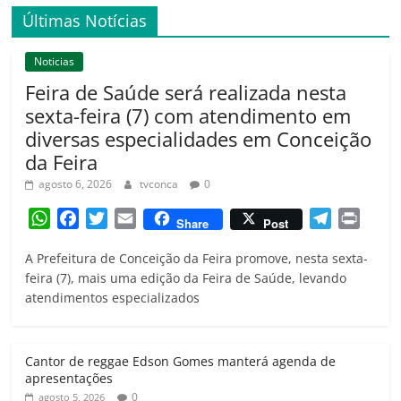
Últimas Notícias
Noticias
Feira de Saúde será realizada nesta
sexta-feira (7) com atendimento em
diversas especialidades em Conceição
da Feira
agosto 6, 2026
tvconca
0
W
F
T
E
T
P
Share
Post
h
a
w
m
e
r
A Prefeitura de Conceição da Feira promove, nesta sexta-
a
c
i
a
l
i
feira (7), mais uma edição da Feira de Saúde, levando
t
e
t
i
e
n
atendimentos especializados
s
b
t
l
g
t
A
o
e
r
p
o
r
a
Cantor de reggae Edson Gomes manterá agenda de
p
k
m
apresentações
0
agosto 5, 2026