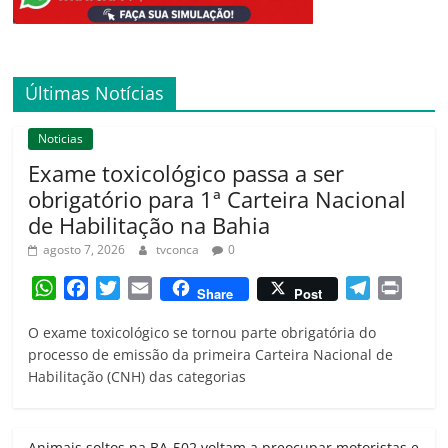
Últimas Notícias
Noticias
Exame toxicológico passa a ser
obrigatório para 1ª Carteira Nacional
de Habilitação na Bahia
agosto 7, 2026
tvconca
0
W
F
T
E
T
P
Share
Post
h
a
w
m
e
r
O exame toxicológico se tornou parte obrigatória do
a
c
i
a
l
i
processo de emissão da primeira Carteira Nacional de
t
e
t
i
e
n
Habilitação (CNH) das categorias
s
b
t
l
g
t
A
o
e
r
p
o
r
a
Animais soltos na BA-502 voltam a preocupar motoristas e