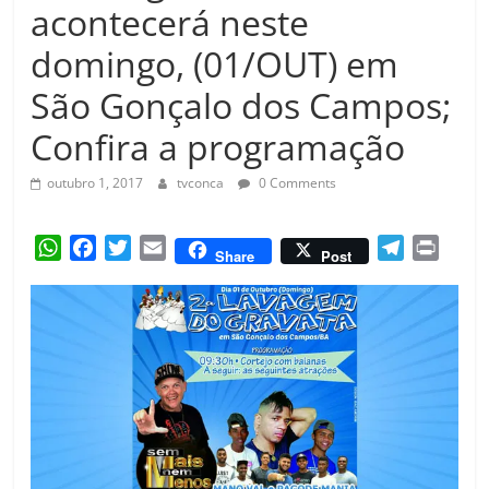
Amorim
acontecerá neste
domingo, (01/OUT) em
São Gonçalo dos Campos;
Confira a programação
outubro 1, 2017
tvconca
0 Comments
W
F
T
E
T
P
Share
Post
h
a
w
m
e
r
a
c
i
a
l
i
t
e
t
i
e
n
s
b
t
l
g
t
A
o
e
r
p
o
r
a
p
k
m