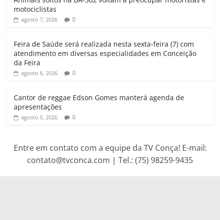
p
k
m
motociclistas
0
agosto 7, 2026
Feira de Saúde será realizada nesta sexta-feira (7) com
atendimento em diversas especialidades em Conceição
da Feira
0
agosto 6, 2026
Cantor de reggae Edson Gomes manterá agenda de
apresentações
0
agosto 5, 2026
Entre em contato com a equipe da TV Conça! E-mail:
contato@tvconca.com | Tel.: (75) 98259-9435