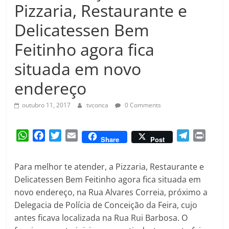
Amorim
Pizzaria, Restaurante e
Delicatessen Bem
Feitinho agora fica
situada em novo
endereço
outubro 11, 2017
tvconca
0 Comments
W
F
T
E
T
P
Share
Post
h
a
w
m
e
r
a
c
i
a
l
i
Para melhor te atender, a Pizzaria, Restaurante e
t
e
t
i
e
n
Delicatessen Bem Feitinho agora fica situada em
s
b
t
l
g
t
novo endereço, na Rua Alvares Correia, próximo a
A
o
e
r
Delegacia de Polícia de Conceição da Feira, cujo
p
o
r
a
antes ficava localizada na Rua Rui Barbosa. O
p
k
m