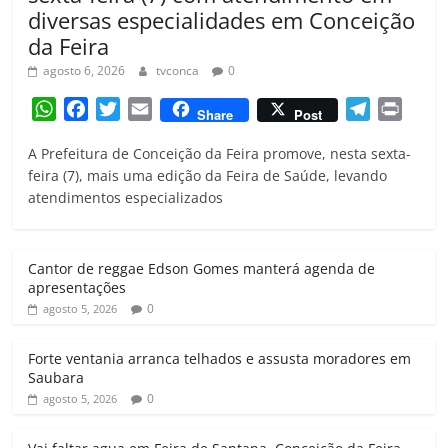
diversas especialidades em Conceição
da Feira
agosto 6, 2026
tvconca
0
W
F
T
E
T
P
Share
Post
h
a
w
m
e
r
A Prefeitura de Conceição da Feira promove, nesta sexta-
a
c
i
a
l
i
feira (7), mais uma edição da Feira de Saúde, levando
t
e
t
i
e
n
atendimentos especializados
s
b
t
l
g
t
A
o
e
r
p
o
r
a
Cantor de reggae Edson Gomes manterá agenda de
p
k
m
apresentações
0
agosto 5, 2026
Forte ventania arranca telhados e assusta moradores em
Saubara
0
agosto 5, 2026