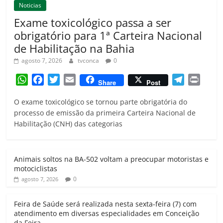
Noticias
Exame toxicológico passa a ser
obrigatório para 1ª Carteira Nacional
de Habilitação na Bahia
agosto 7, 2026
tvconca
0
W
F
T
E
T
P
Share
Post
h
a
w
m
e
r
O exame toxicológico se tornou parte obrigatória do
a
c
i
a
l
i
processo de emissão da primeira Carteira Nacional de
t
e
t
i
e
n
Habilitação (CNH) das categorias
s
b
t
l
g
t
A
o
e
r
p
o
r
a
Animais soltos na BA-502 voltam a preocupar motoristas e
p
k
m
motociclistas
0
agosto 7, 2026
Feira de Saúde será realizada nesta sexta-feira (7) com
atendimento em diversas especialidades em Conceição
da Feira