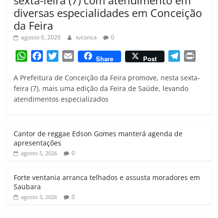
diversas especialidades em Conceição
da Feira
agosto 6, 2026
tvconca
0
W
F
T
E
T
P
Share
Post
h
a
w
m
e
r
A Prefeitura de Conceição da Feira promove, nesta sexta-
a
c
i
a
l
i
feira (7), mais uma edição da Feira de Saúde, levando
t
e
t
i
e
n
atendimentos especializados
s
b
t
l
g
t
A
o
e
r
p
o
r
a
Cantor de reggae Edson Gomes manterá agenda de
p
k
m
apresentações
0
agosto 5, 2026
Forte ventania arranca telhados e assusta moradores em
Saubara
0
agosto 5, 2026