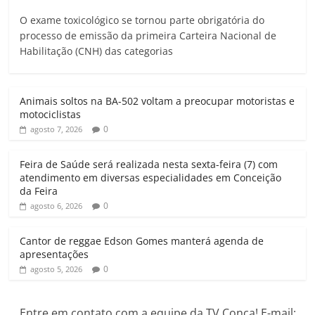
h
a
w
m
e
r
O exame toxicológico se tornou parte obrigatória do
a
c
i
a
l
i
processo de emissão da primeira Carteira Nacional de
t
e
t
i
e
n
Habilitação (CNH) das categorias
s
b
t
l
g
t
A
o
e
r
p
o
r
a
Animais soltos na BA-502 voltam a preocupar motoristas e
p
k
m
motociclistas
0
agosto 7, 2026
Feira de Saúde será realizada nesta sexta-feira (7) com
atendimento em diversas especialidades em Conceição
da Feira
0
agosto 6, 2026
Cantor de reggae Edson Gomes manterá agenda de
apresentações
0
agosto 5, 2026
Entre em contato com a equipe da TV Conça! E-mail: