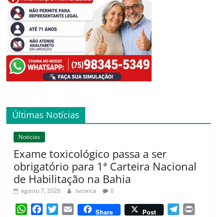
Últimas Notícias
Noticias
Exame toxicológico passa a ser
obrigatório para 1ª Carteira Nacional
de Habilitação na Bahia
agosto 7, 2026
tvconca
0
W
F
T
E
T
P
Share
Post