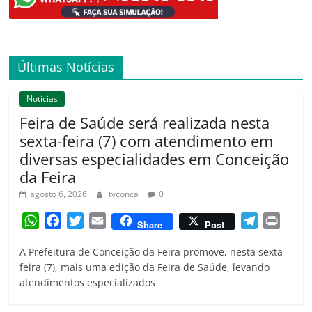
Últimas Notícias
Noticias
Feira de Saúde será realizada nesta
sexta-feira (7) com atendimento em
diversas especialidades em Conceição
da Feira
agosto 6, 2026
tvconca
0
W
F
T
E
T
P
Share
Post
h
a
w
m
e
r
A Prefeitura de Conceição da Feira promove, nesta sexta-
a
c
i
a
l
i
feira (7), mais uma edição da Feira de Saúde, levando
t
e
t
i
e
n
atendimentos especializados
s
b
t
l
g
t
A
o
e
r