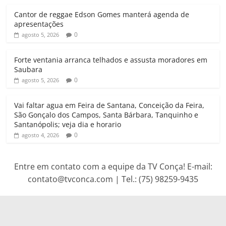
p
o
r
a
Cantor de reggae Edson Gomes manterá agenda de
p
k
m
apresentações
0
agosto 5, 2026
Forte ventania arranca telhados e assusta moradores em
Saubara
0
agosto 5, 2026
Vai faltar agua em Feira de Santana, Conceição da Feira,
São Gonçalo dos Campos, Santa Bárbara, Tanquinho e
Santanópolis; veja dia e horario
0
agosto 4, 2026
Entre em contato com a equipe da TV Conça! E-mail:
contato@tvconca.com | Tel.: (75) 98259-9435