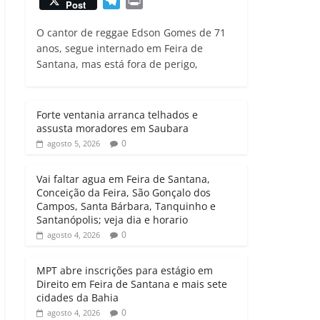
T
P
Post
a
c
i
a
e
r
t
e
t
i
O cantor de reggae Edson Gomes de 71
l
i
s
b
t
l
anos, segue internado em Feira de
e
n
Santana, mas está fora de perigo,
A
o
e
g
t
p
o
r
r
p
k
a
Forte ventania arranca telhados e
m
assusta moradores em Saubara
0
agosto 5, 2026
Vai faltar agua em Feira de Santana,
Conceição da Feira, São Gonçalo dos
Campos, Santa Bárbara, Tanquinho e
Santanópolis; veja dia e horario
0
agosto 4, 2026
MPT abre inscrições para estágio em
Direito em Feira de Santana e mais sete
cidades da Bahia
0
agosto 4, 2026