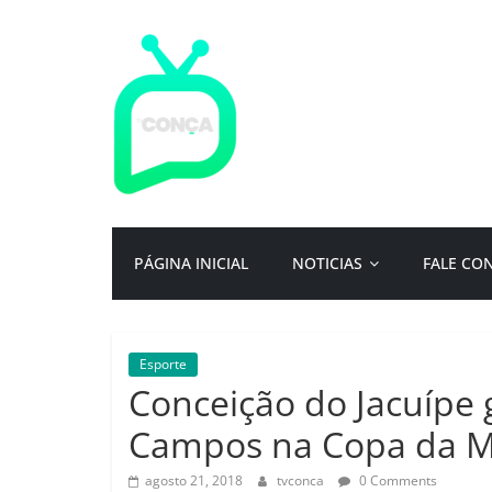
Pular
para
o
conteúdo
TV
Conça
Primeiro
PÁGINA INICIAL
NOTICIAS
FALE CO
portal
de
notícias
da
Esporte
cidade
Conceição do Jacuípe 
ternura
|
Campos na Copa da M
Por:
Isac
agosto 21, 2018
tvconca
0 Comments