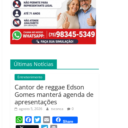
Últimas Notícias
Entretenimento
Cantor de reggae Edson
Gomes manterá agenda de
apresentações
agosto 5, 2026
tvconca
0
W
F
T
E
Share
h
a
w
m