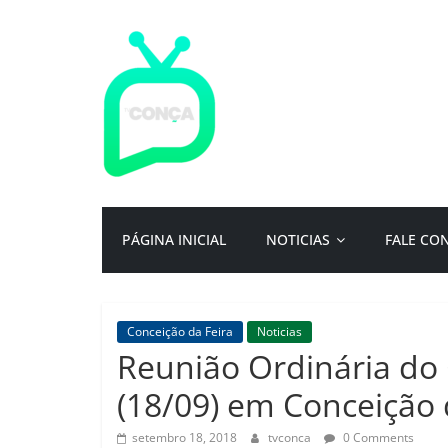
Pular
para
o
conteúdo
TV
Conça
Primeiro
PÁGINA INICIAL
NOTICIAS
FALE CO
portal
de
notícias
da
Conceição da Feira
Noticias
cidade
Reunião Ordinária do 
ternura
|
(18/09) em Conceição 
Por:
Isac
setembro 18, 2018
tvconca
0 Comments