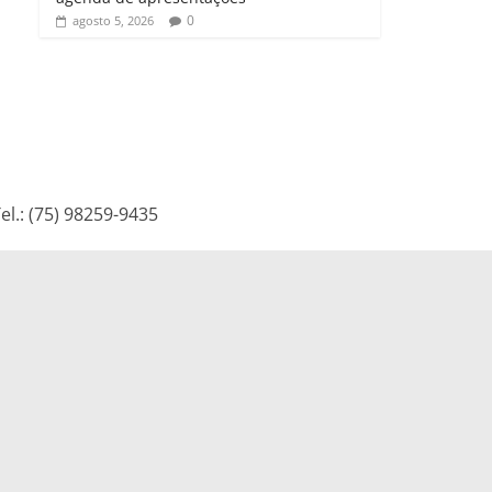
0
agosto 5, 2026
l.: (75) 98259-9435