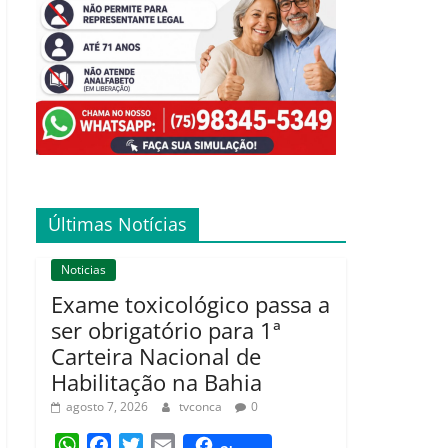
Últimas Notícias
Noticias
Exame toxicológico passa a
ser obrigatório para 1ª
Carteira Nacional de
Habilitação na Bahia
agosto 7, 2026
tvconca
0
W
F
T
E