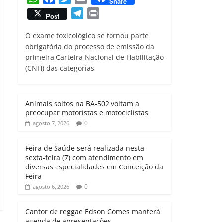
Share
h
a
w
m
T
P
Post
a
c
i
a
e
r
t
e
t
i
O exame toxicológico se tornou parte
l
i
s
b
t
l
obrigatória do processo de emissão da
e
n
primeira Carteira Nacional de Habilitação
A
o
e
g
t
(CNH) das categorias
p
o
r
r
p
k
a
m
Animais soltos na BA-502 voltam a
preocupar motoristas e motociclistas
0
agosto 7, 2026
Feira de Saúde será realizada nesta
sexta-feira (7) com atendimento em
diversas especialidades em Conceição da
Feira
0
agosto 6, 2026
Cantor de reggae Edson Gomes manterá
agenda de apresentações