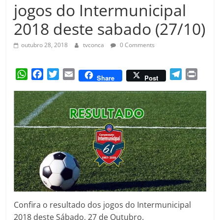
Amorim
jogos do Intermunicipal
2018 deste sabado (27/10)
outubro 28, 2018
tvconca
0 Comments
W
F
T
E
T
P
Share
Post
h
a
w
m
e
r
a
c
i
a
l
i
t
e
t
i
e
n
s
b
t
l
g
t
A
o
e
r
p
o
r
a
p
k
m
Confira o resultado dos jogos do Intermunicipal
2018 deste Sábado, 27 de Outubro.