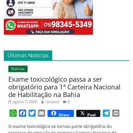
Últimas Notícias
Noticias
Exame toxicológico passa a ser
obrigatório para 1ª Carteira Nacional
de Habilitação na Bahia
agosto 7, 2026
tvconca
0
W
F
T
E
T
P
Share
Post
h
a
w
m
e
r
O exame toxicológico se tornou parte obrigatória do
a
c
i
a
l
i
processo de emissão da primeira Carteira Nacional de