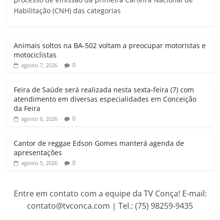
t
e
t
i
e
n
Habilitação (CNH) das categorias
s
b
t
l
g
t
A
o
e
r
p
o
r
a
Animais soltos na BA-502 voltam a preocupar motoristas e
p
k
m
motociclistas
0
agosto 7, 2026
Feira de Saúde será realizada nesta sexta-feira (7) com
atendimento em diversas especialidades em Conceição
da Feira
0
agosto 6, 2026
Cantor de reggae Edson Gomes manterá agenda de
apresentações
0
agosto 5, 2026
Entre em contato com a equipe da TV Conça! E-mail:
contato@tvconca.com | Tel.: (75) 98259-9435