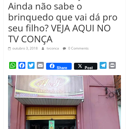
Amorim
Ainda não sabe o
brinquedo que vai dá pro
seu filho? VEJA AQUI NO
TV CONÇA
outubro 3, 2018
tvconca
0 Comments
W
F
T
E
T
P
Share
Post
h
a
w
m
e
r
a
c
i
a
l
i
t
e
t
i
e
n
s
b
t
l
g
t
A
o
e
r
p
o
r
a
p
k
m