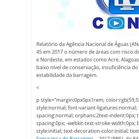
Relatório da Agência Nacional de Águas (A
45 em 2017 o número de áreas com risco de
e Nordeste, em estados como Acre, Alagoas
baixo nível de conservação, insuficiência 
estabilidade da barragem.
<
p style=”margin:0px0px1rem; color:rgb(59,59,
style:normal; font-variant-ligatures:normal; 
spacing:normal; orphans:2text-indent:0px; 
spacing:0px; -webkit-text-stroke-width:0px;
style:initial; text-decoration-color:initial; 
Segurança de Barragens
– 2017 (RBS), de 