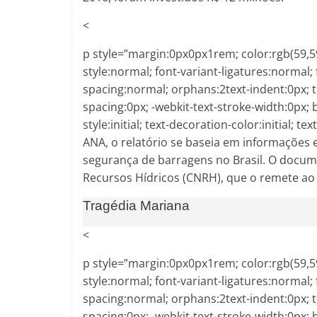
<
p style=”margin:0px0px1rem; color:rgb(59,59,
style:normal; font-variant-ligatures:normal; 
spacing:normal; orphans:2text-indent:0px; 
spacing:0px; -webkit-text-stroke-width:0px;
style:initial; text-decoration-color:initial;
ANA, o relatório se baseia em informações 
segurança de barragens no Brasil. O docum
Recursos Hídricos (CNRH), que o remete ao
Tragédia Mariana
<
p style=”margin:0px0px1rem; color:rgb(59,59,
style:normal; font-variant-ligatures:normal; 
spacing:normal; orphans:2text-indent:0px; 
spacing:0px; -webkit-text-stroke-width:0px;