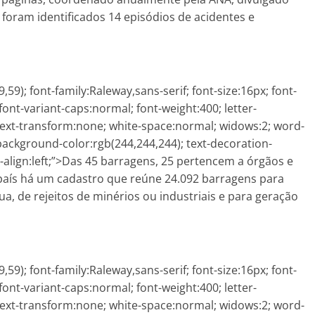
o foram identificados 14 episódios de acidentes e
59); font-family:Raleway,sans-serif; font-size:16px; font-
font-variant-caps:normal; font-weight:400; letter-
text-transform:none; white-space:normal; widows:2; word-
 background-color:rgb(244,244,244); text-decoration-
text-align:left;”>Das 45 barragens, 25 pertencem a órgãos e
 país há um cadastro que reúne 24.092 barragens para
a, de rejeitos de minérios ou industriais e para geração
59); font-family:Raleway,sans-serif; font-size:16px; font-
font-variant-caps:normal; font-weight:400; letter-
text-transform:none; white-space:normal; widows:2; word-