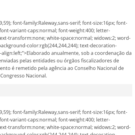
59); font-family:Raleway,sans-serif; font-size:16px; font-
font-variant-caps:normal; font-weight:400; letter-
text-transform:none; white-space:normal; widows:2; word-
 background-color:rgb(244,244,244); text-decoration-
 text-align:left;”>Elaborado anualmente, sob a coordenação da
enviadas pelas entidades ou órgãos fiscalizadores de
ento é remetido pela agência ao Conselho Nacional de
 Congresso Nacional.
59); font-family:Raleway,sans-serif; font-size:16px; font-
font-variant-caps:normal; font-weight:400; letter-
text-transform:none; white-space:normal; widows:2; word-
 background-color:rgb(244,244,244); text-decoration-