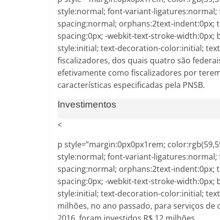
style:normal; font-variant-ligatures:normal; 
spacing:normal; orphans:2text-indent:0px; 
spacing:0px; -webkit-text-stroke-width:0px;
style:initial; text-decoration-color:initial; t
fiscalizadores, dos quais quatro são federa
efetivamente como fiscalizadores por tere
características especificadas pela PNSB.
Investimentos
<
p style=”margin:0px0px1rem; color:rgb(59,59,
style:normal; font-variant-ligatures:normal; 
spacing:normal; orphans:2text-indent:0px; 
spacing:0px; -webkit-text-stroke-width:0px;
style:initial; text-decoration-color:initial; 
milhões, no ano passado, para serviços d
2016, foram investidos R$ 12 milhões.