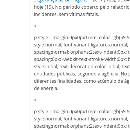
hoje (19). No período coberto pelo relatóri
incidentes, sem vítimas fatais.
<
p style=”margin:0px0px1rem; color:rgb(59,59,
style:normal; font-variant-ligatures:normal; 
spacing:normal; orphans:2text-indent:0px; 
spacing:0px; -webkit-text-stroke-width:0px;
style:initial; text-decoration-color:initial; 
entidades públicas, segundo a agência. No
diferentes finalidades, como acúmulo de águ
de energia.
<
p style=”margin:0px0px1rem; color:rgb(59,59,
style:normal; font-variant-ligatures:normal; 
spacing:normal; orphans:2text-indent:0px; 