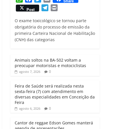
Share
h
a
w
m
T
P
Post
a
c
i
a
e
r
t
e
t
i
O exame toxicológico se tornou parte
l
i
s
b
t
l
obrigatória do processo de emissão da
e
n
primeira Carteira Nacional de Habilitação
A
o
e
g
t
(CNH) das categorias
p
o
r
r
p
k
a
m
Animais soltos na BA-502 voltam a
preocupar motoristas e motociclistas
0
agosto 7, 2026
Feira de Saúde será realizada nesta
sexta-feira (7) com atendimento em
diversas especialidades em Conceição da
Feira
0
agosto 6, 2026
Cantor de reggae Edson Gomes manterá
agenda de apresentações