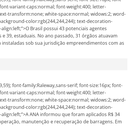
font-variant-caps:normal; font-weight:400; letter-
text-transform:none; white-space:normal; widows:2; word-
 background-color:rgb(244,244,244); text-decoration-
ext-align:left;”>O Brasil possui 43 potenciais agentes
is e 39, estaduais. No ano passado, 31 órgãos atuavam
m instaladas sob sua jurisdição empreendimentos com as
59); font-family:Raleway,sans-serif; font-size:16px; font-
font-variant-caps:normal; font-weight:400; letter-
text-transform:none; white-space:normal; widows:2; word-
 background-color:rgb(244,244,244); text-decoration-
text-align:left;”>A ANA informou que foram aplicados R$ 34
e operação, manutenção e recuperação de barragens. Em