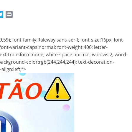
T
P
e
r
l
i
e
n
59); font-family:Raleway,sans-serif; font-size:16px; font-
g
t
font-variant-caps:normal; font-weight:400; letter-
r
text-transform:none; white-space:normal; widows:2; word-
a
 background-color:rgb(244,244,244); text-decoration-
m
-align:left;”>