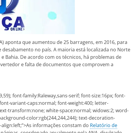
NA) aponta que aumentou de 25 barragens, em 2016, para
 desabamento no país. A maioria está localizada no Norte
 e Bahia. De acordo com os técnicos, há problemas de
do vertedor e falta de documentos que comprovem a
59); font-family:Raleway,sans-serif; font-size:16px; font-
font-variant-caps:normal; font-weight:400; letter-
text-transform:none; white-space:normal; widows:2; word-
 background-color:rgb(244,244,244); text-decoration-
text-align:left;”>As informações constam do
Relatório de
84 páginas, coordenado anualmente pela ANA, divulgado