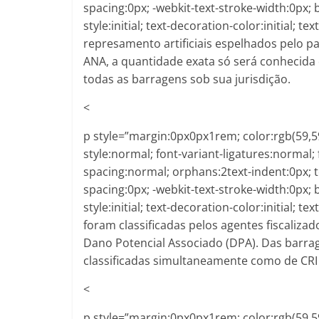
spacing:0px; -webkit-text-stroke-width:0px;
style:initial; text-decoration-color:initial; 
represamento artificiais espelhados pelo p
ANA, a quantidade exata só será conhecida
todas as barragens sob sua jurisdição.
<
p style=”margin:0px0px1rem; color:rgb(59,59,
style:normal; font-variant-ligatures:normal; 
spacing:normal; orphans:2text-indent:0px; 
spacing:0px; -webkit-text-stroke-width:0px;
style:initial; text-decoration-color:initial; t
foram classificadas pelos agentes fiscaliza
Dano Potencial Associado (DPA). Das barrag
classificadas simultaneamente como de CRI 
<
p style=”margin:0px0px1rem; color:rgb(59,59,