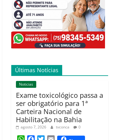
Últimas Notícias
Noticias
Exame toxicológico passa a
ser obrigatório para 1ª
Carteira Nacional de
Habilitação na Bahia
agosto 7, 2026
tvconca
0
W
F
T
E