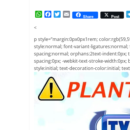
Amorim
W
F
T
E
Share
Post
h
a
w
m
<
a
c
i
a
t
e
t
i
p style=”margin:0px0px1rem; color:rgb(59,59,
s
b
t
l
style:normal; font-variant-ligatures:normal; 
A
o
e
spacing:normal; orphans:2text-indent:0px; 
p
o
r
spacing:0px; -webkit-text-stroke-width:0px;
p
k
style:initial; text-decoration-color:initial; text