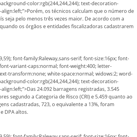
 background-color:rgb(244,244,244); text-decoration-
text-align:left;”>Porém, os técnicos calculam que o número de
aís seja pelo menos três vezes maior. De acordo com a
 quando os órgãos e entidades fiscalizadoras cadastrarem
59); font-family:Raleway,sans-serif; font-size:16px; font-
font-variant-caps:normal; font-weight:400; letter-
text-transform:none; white-space:normal; widows:2; word-
 background-color:rgb(244,244,244); text-decoration-
ext-align:left;”>Das 24.092 barragens registradas, 3.545
dores segundo a Categoria de Risco (CRI) e 5.459 quanto ao
ens cadastradas, 723, o equivalente a 13%, foram
e DPA altos.
59); font-family:Raleway,sans-serif; font-size:16px; font-