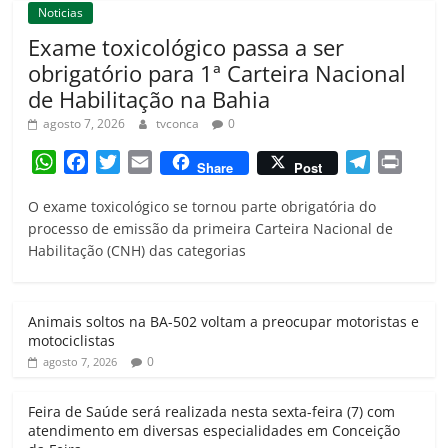
Noticias
Exame toxicológico passa a ser
obrigatório para 1ª Carteira Nacional
de Habilitação na Bahia
agosto 7, 2026
tvconca
0
W
F
T
E
T
P
Share
Post
h
a
w
m
e
r
O exame toxicológico se tornou parte obrigatória do
a
c
i
a
l
i
processo de emissão da primeira Carteira Nacional de
t
e
t
i
e
n
Habilitação (CNH) das categorias
s
b
t
l
g
t
A
o
e
r
p
o
r
a
Animais soltos na BA-502 voltam a preocupar motoristas e
p
k
m
motociclistas
0
agosto 7, 2026
Feira de Saúde será realizada nesta sexta-feira (7) com
atendimento em diversas especialidades em Conceição