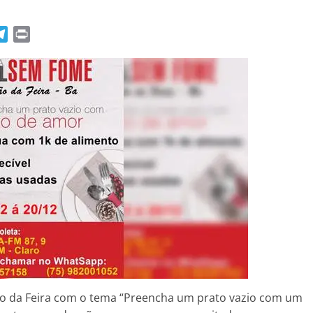
T
P
e
r
l
i
e
n
g
t
r
a
m
 da Feira com o tema “Preencha um prato vazio com um