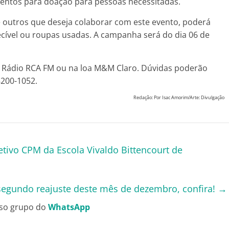
mentos para doação para pessoas necessitadas.
re outros que deseja colaborar com este evento, poderá
cível ou roupas usadas. A campanha será do dia 06 de
na Rádio RCA FM ou na loa M&M Claro. Dúvidas poderão
200-1052.
Redação: Por Isac Amorim/Arte: Divulgação
tivo CPM da Escola Vivaldo Bittencourt de
 segundo reajuste deste mês de dezembro, confira!
→
so grupo do
WhatsApp