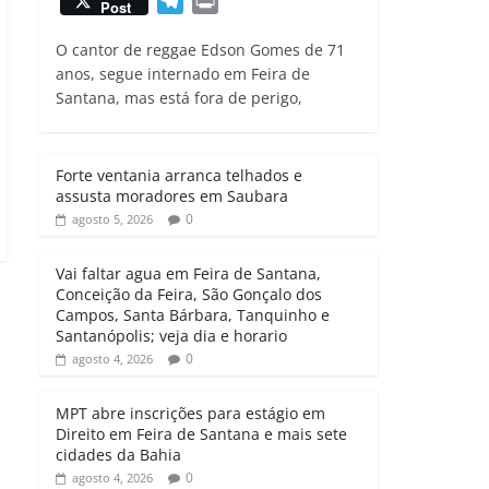
T
P
Post
a
c
i
a
e
r
t
e
t
i
O cantor de reggae Edson Gomes de 71
l
i
s
b
t
l
anos, segue internado em Feira de
e
n
Santana, mas está fora de perigo,
A
o
e
g
t
p
o
r
r
p
k
a
Forte ventania arranca telhados e
m
assusta moradores em Saubara
0
agosto 5, 2026
Vai faltar agua em Feira de Santana,
Conceição da Feira, São Gonçalo dos
Campos, Santa Bárbara, Tanquinho e
Santanópolis; veja dia e horario
0
agosto 4, 2026
MPT abre inscrições para estágio em
Direito em Feira de Santana e mais sete
cidades da Bahia
0
agosto 4, 2026