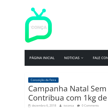
Pular
para
o
conteúdo
TV
Conça
Primeiro
PÁGINA INICIAL
NOTICIAS
FALE CO
portal
de
notícias
da
Conceição da Feira
cidade
Campanha Natal Sem 
ternura
|
Contribua com 1kg de
Por:
Isac
dezembro 6, 2018
tvconca
0 Comments