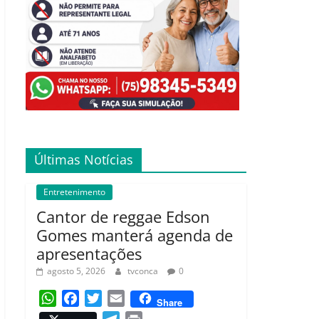
Últimas Notícias
Entretenimento
Cantor de reggae Edson
Gomes manterá agenda de
apresentações
agosto 5, 2026
tvconca
0
W
F
T
E
Share
h
a
w
m