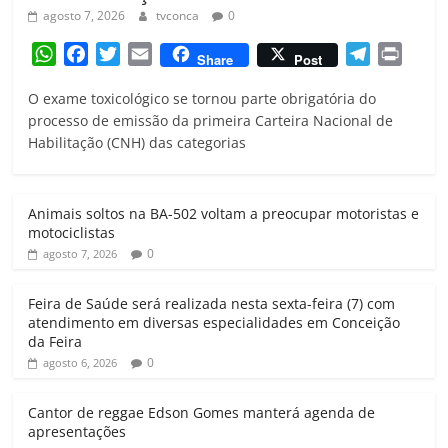
agosto 7, 2026
tvconca
0
W
F
T
E
T
P
Share
Post
h
a
w
m
e
r
O exame toxicológico se tornou parte obrigatória do
a
c
i
a
l
i
processo de emissão da primeira Carteira Nacional de
t
e
t
i
e
n
Habilitação (CNH) das categorias
s
b
t
l
g
t
A
o
e
r
p
o
r
a
Animais soltos na BA-502 voltam a preocupar motoristas e
p
k
m
motociclistas
0
agosto 7, 2026
Feira de Saúde será realizada nesta sexta-feira (7) com
atendimento em diversas especialidades em Conceição
da Feira
0
agosto 6, 2026
Cantor de reggae Edson Gomes manterá agenda de
apresentações