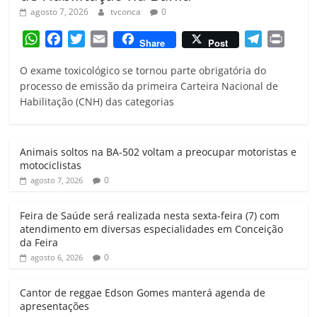
agosto 7, 2026
tvconca
0
W
F
T
E
T
P
Share
Post
h
a
w
m
e
r
O exame toxicológico se tornou parte obrigatória do
a
c
i
a
l
i
processo de emissão da primeira Carteira Nacional de
t
e
t
i
e
n
Habilitação (CNH) das categorias
s
b
t
l
g
t
A
o
e
r
p
o
r
a
Animais soltos na BA-502 voltam a preocupar motoristas e
p
k
m
motociclistas
0
agosto 7, 2026
Feira de Saúde será realizada nesta sexta-feira (7) com
atendimento em diversas especialidades em Conceição
da Feira
0
agosto 6, 2026
Cantor de reggae Edson Gomes manterá agenda de
apresentações