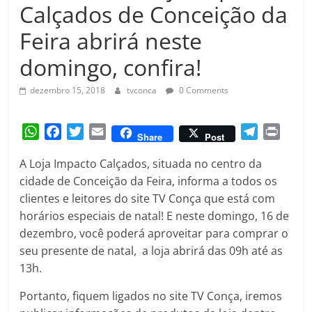
Amorim
Calçados de Conceição da
Feira abrirá neste
domingo, confira!
dezembro 15, 2018
tvconca
0 Comments
W
F
T
E
T
P
Share
Post
h
a
w
m
e
r
A Loja Impacto Calçados, situada no centro da
a
c
i
a
l
i
cidade de Conceição da Feira, informa a todos os
t
e
t
i
e
n
clientes e leitores do site TV Conça que está com
s
b
t
l
g
t
A
o
e
r
horários especiais de natal! E neste domingo, 16 de
p
o
r
a
dezembro, você poderá aproveitar para comprar o
p
k
m
seu presente de natal, a loja abrirá das 09h até as
13h.
Portanto, fiquem ligados no site TV Conça, iremos