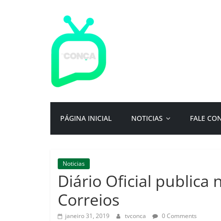
Pular
para
o
conteúdo
TV
Conça
Primeiro
PÁGINA INICIAL
NOTICIAS
FALE CO
portal
de
notícias
da
Noticias
cidade
Diário Oficial publica
ternura
|
Correios
Por:
Isac
janeiro 31, 2019
tvconca
0 Comments