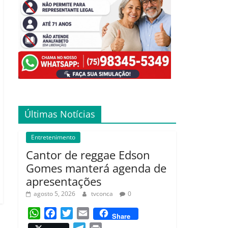
Últimas Notícias
Entretenimento
Cantor de reggae Edson
Gomes manterá agenda de
apresentações
agosto 5, 2026
tvconca
0
W
F
T
E
Share
h
a
w
m