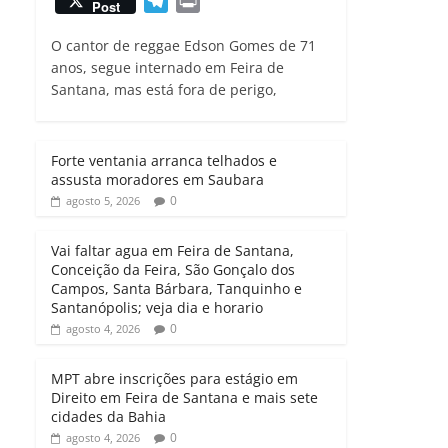
T
P
Post
a
c
i
a
e
r
t
e
t
i
O cantor de reggae Edson Gomes de 71
l
i
s
b
t
l
anos, segue internado em Feira de
e
n
Santana, mas está fora de perigo,
A
o
e
g
t
p
o
r
r
p
k
a
Forte ventania arranca telhados e
m
assusta moradores em Saubara
0
agosto 5, 2026
Vai faltar agua em Feira de Santana,
Conceição da Feira, São Gonçalo dos
Campos, Santa Bárbara, Tanquinho e
Santanópolis; veja dia e horario
0
agosto 4, 2026
MPT abre inscrições para estágio em
Direito em Feira de Santana e mais sete
cidades da Bahia
0
agosto 4, 2026