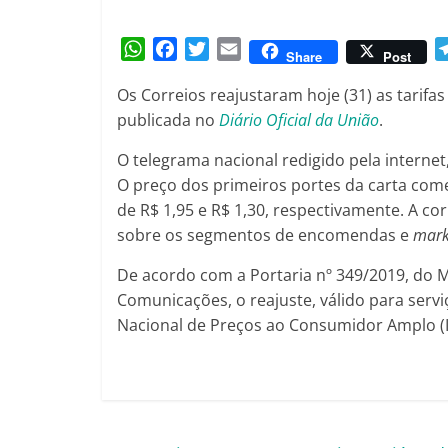
Amorim
W
F
T
E
Share
Post
h
a
w
m
Os Correios reajustaram hoje (31) as tarifas
a
c
i
a
publicada no
Diário Oficial da União
.
t
e
t
i
s
b
t
l
O telegrama nacional redigido pela internet
A
o
e
O preço dos primeiros portes da carta com
p
o
r
de R$ 1,95 e R$ 1,30, respectivamente. A c
p
k
sobre os segmentos de encomendas e
mark
De acordo com a Portaria nº 349/2019, do Mi
Comunicações, o reajuste, válido para servi
Nacional de Preços ao Consumidor Amplo (