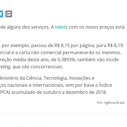
T
P
e
r
 de alguns dos serviços. A
tabela
com os novos preços está
l
i
e
n
g
t
, por exemplo, passou de R$ 8,15 por página, para R$ 8,19.
r
ercial e a carta não comercial permanecerão os mesmos,
a
orreção média deste ano, de 0,3893%, também não incide
m
eting
, que são concorrenciais.
nistério da Ciência, Tecnologia, Inovações e
ços nacionais e internacionais, tem por base o Índice
IPCA) acumulado de outubro a dezembro de 2018.
Por: Agência Brasil