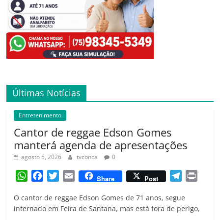
Últimas Notícias
Entretenimento
Cantor de reggae Edson Gomes
manterá agenda de apresentações
agosto 5, 2026
tvconca
0
W
F
T
E
T
P
Share
Post
h
a
w
m
e
r
O cantor de reggae Edson Gomes de 71 anos, segue
a
c
i
a
l
i
internado em Feira de Santana, mas está fora de perigo,
t
e
t
i
e
n