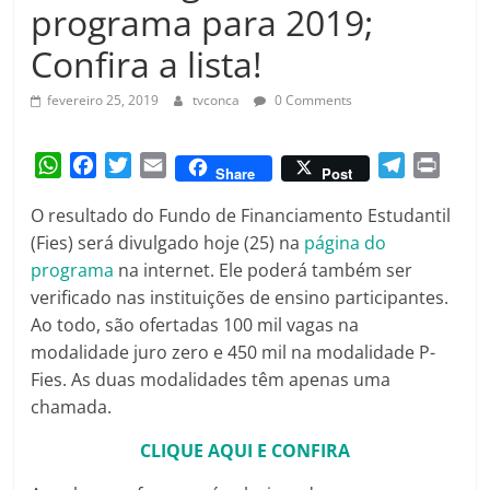
Amorim
programa para 2019;
Confira a lista!
fevereiro 25, 2019
tvconca
0 Comments
W
F
T
E
T
P
Share
Post
h
a
w
m
e
r
O resultado do Fundo de Financiamento Estudantil
a
c
i
a
l
i
(Fies) será divulgado hoje (25) na
página do
t
e
t
i
e
n
programa
s
b
na internet. Ele poderá também ser
t
l
g
t
A
o
e
r
verificado nas instituições de ensino participantes.
p
o
r
a
Ao todo, são ofertadas 100 mil vagas na
p
k
m
modalidade juro zero e 450 mil na modalidade P-
Fies. As duas modalidades têm apenas uma
chamada.
CLIQUE AQUI E CONFIRA