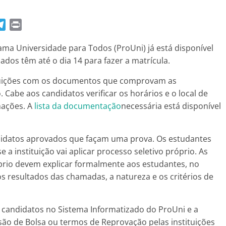
T
P
e
r
ma Universidade para Todos (ProUni) já está disponível
l
i
ados têm até o dia 14 para fazer a matrícula.
e
n
g
t
tuições com os documentos que comprovam as
r
 Cabe aos candidatos verificar os horários e o local de
a
mações. A
lista da documentação
necessária está disponível
m
didatos aprovados que façam uma prova. Os estudantes
 a instituição vai aplicar processo seletivo próprio. As
prio devem explicar formalmente aos estudantes, no
 resultados das chamadas, a natureza e os critérios de
 candidatos no Sistema Informatizado do ProUni e a
ão de Bolsa ou termos de Reprovação pelas instituições