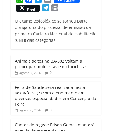
Share
h
a
w
m
T
P
Post
a
c
i
a
e
r
t
e
t
i
O exame toxicológico se tornou parte
l
i
s
b
t
l
obrigatória do processo de emissão da
e
n
primeira Carteira Nacional de Habilitação
A
o
e
g
t
(CNH) das categorias
p
o
r
r
p
k
a
m
Animais soltos na BA-502 voltam a
preocupar motoristas e motociclistas
0
agosto 7, 2026
Feira de Saúde será realizada nesta
sexta-feira (7) com atendimento em
diversas especialidades em Conceição da
Feira
0
agosto 6, 2026
Cantor de reggae Edson Gomes manterá
agenda de apresentações