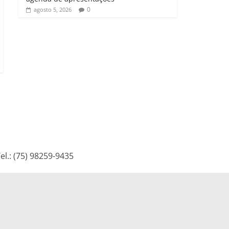
0
agosto 5, 2026
l.: (75) 98259-9435