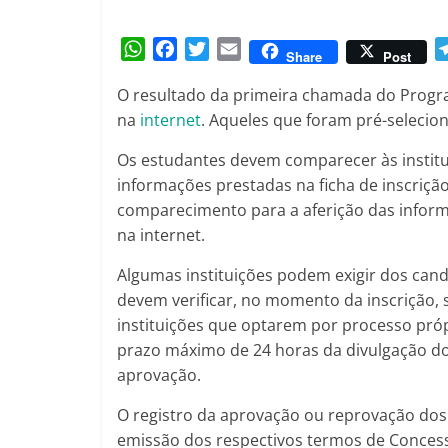
Amorim
W
F
T
E
Share
Post
h
a
w
m
O resultado da primeira chamada do Progra
a
c
i
a
na
internet
. Aqueles que foram pré-selecion
t
e
t
i
s
b
t
l
Os estudantes devem comparecer às insti
A
o
e
informações prestadas na ficha de inscrição.
p
o
r
comparecimento para a aferição das infor
p
k
na internet.
Algumas instituições podem exigir dos can
devem verificar, no momento da inscrição, se
instituições que optarem por processo pró
prazo máximo de 24 horas da divulgação dos
aprovação.
O registro da aprovação ou reprovação dos
emissão dos respectivos termos de Concess