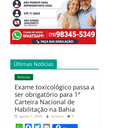
Últimas Notícias
Noticias
Exame toxicológico passa a
ser obrigatório para 1ª
Carteira Nacional de
Habilitação na Bahia
agosto 7, 2026
tvconca
0
W
F
T
E