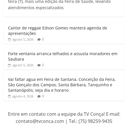
feira (7), mais uma edição da Feira de Saúde, levando
t
e
t
i
e
n
atendimentos especializados
s
b
t
l
g
t
A
o
e
r
p
o
r
a
Cantor de reggae Edson Gomes manterá agenda de
p
k
m
apresentações
0
agosto 5, 2026
Forte ventania arranca telhados e assusta moradores em
Saubara
0
agosto 5, 2026
Vai faltar agua em Feira de Santana, Conceição da Feira,
São Gonçalo dos Campos, Santa Bárbara, Tanquinho e
Santanópolis; veja dia e horario
0
agosto 4, 2026
Entre em contato com a equipe da TV Conça! E-mail:
contato@tvconca.com | Tel.: (75) 98259-9435