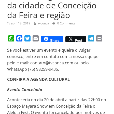
Amorim
da cidade de Conceição
da Feira e região
abril 18, 2019
tvconca
0 Comments
W
F
T
E
T
P
Share
Post
h
a
w
m
e
r
Se você estiver um evento e queira divulgar
a
c
i
a
l
i
conosco, entre em contato com a nossa equipe
t
e
t
i
e
n
pelo e-mail: contato@tvconca.com ou pelo
s
b
t
l
g
t
A
o
e
r
WhatsApp (75) 98259-9435.
p
o
r
a
CONFIRA A AGENDA CULTURAL
p
k
m
Evento Cancelado
Aconteceria no dia 20 de abril a partir das 22h00 no
Espaço Mayara Show em Conceição da Feira o
Aleluia Fest. O evento foi cancelado por motivos de