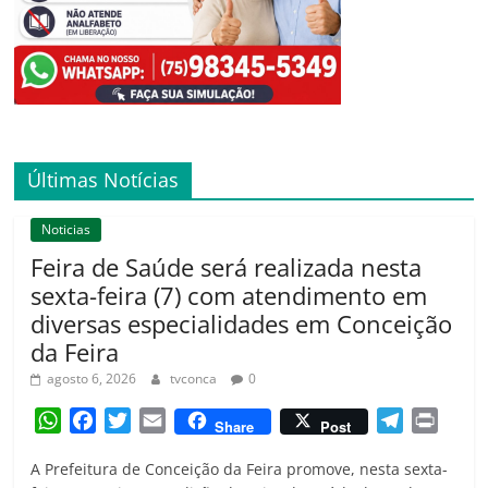
Últimas Notícias
Noticias
Feira de Saúde será realizada nesta
sexta-feira (7) com atendimento em
diversas especialidades em Conceição
da Feira
agosto 6, 2026
tvconca
0
W
F
T
E
T
P
Share
Post
h
a
w
m
e
r
A Prefeitura de Conceição da Feira promove, nesta sexta-
a
c
i
a
l
i