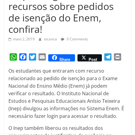
Amorim
recursos sobre pedidos
de isenção do Enem,
confira!
maio 2, 2019
tvconca
0 Comments
W
F
T
E
T
P
Share
Post
h
a
w
m
e
r
Os estudantes que entraram com recurso
a
c
i
a
l
i
relacionado ao pedido de isenção para o Exame
t
e
t
i
e
n
Nacional do Ensino Médio (Enem) já podem
s
b
t
l
g
t
A
o
e
r
verificar o resultado. O Instituto Nacional de
p
o
r
a
Estudos e Pesquisas Educacionais Anísio Teixeira
p
k
m
(Inep) divulgou as informações no Sistema Enem. É
necessário fazer login para acessar o resultado.
O Inep também liberou os resultados dos