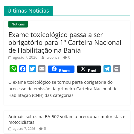
Últimas Notícias
Noticias
Exame toxicológico passa a ser
obrigatório para 1ª Carteira Nacional
de Habilitação na Bahia
agosto 7, 2026
tvconca
0
W
F
T
E
T
P
Share
Post
h
a
w
m
e
r
O exame toxicológico se tornou parte obrigatória do
a
c
i
a
l
i
processo de emissão da primeira Carteira Nacional de
t
e
t
i
e
n
Habilitação (CNH) das categorias
s
b
t
l
g
t
A
o
e
r
p
o
r
a
Animais soltos na BA-502 voltam a preocupar motoristas e
p
k
m
motociclistas
0
agosto 7, 2026