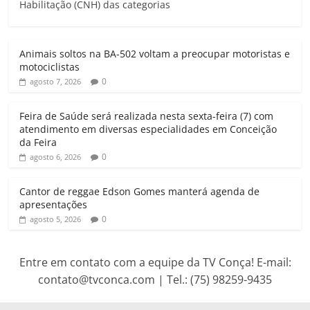
Habilitação (CNH) das categorias
s
b
t
l
g
t
A
o
e
r
p
o
r
a
Animais soltos na BA-502 voltam a preocupar motoristas e
p
k
m
motociclistas
0
agosto 7, 2026
Feira de Saúde será realizada nesta sexta-feira (7) com
atendimento em diversas especialidades em Conceição
da Feira
0
agosto 6, 2026
Cantor de reggae Edson Gomes manterá agenda de
apresentações
0
agosto 5, 2026
Entre em contato com a equipe da TV Conça! E-mail:
contato@tvconca.com | Tel.: (75) 98259-9435