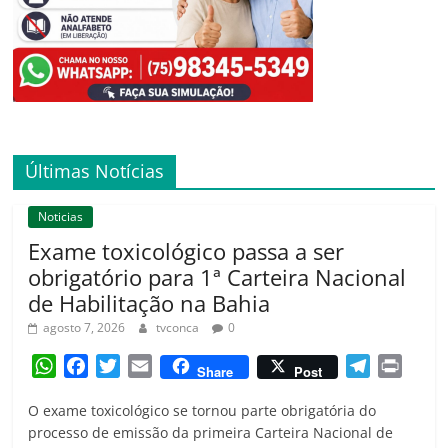
Últimas Notícias
Noticias
Exame toxicológico passa a ser
obrigatório para 1ª Carteira Nacional
de Habilitação na Bahia
agosto 7, 2026
tvconca
0
W
F
T
E
T
P
Share
Post
h
a
w
m
e
r
O exame toxicológico se tornou parte obrigatória do
a
c
i
a
l
i
processo de emissão da primeira Carteira Nacional de
t
e
t
i
e
n