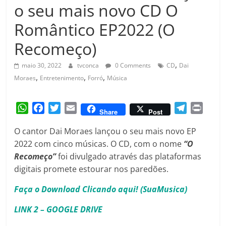
Amorim
o seu mais novo CD O
Romântico EP2022 (O
Recomeço)
,
maio 30, 2022
tvconca
0 Comments
CD
Dai
,
,
,
Moraes
Entretenimento
Forró
Música
W
F
T
E
T
P
Share
Post
h
a
w
m
e
r
O cantor Dai Moraes lançou o seu mais novo EP
a
c
i
a
l
i
2022 com cinco músicas. O CD, com o nome
“O
t
e
t
i
e
n
Recomeço”
s
b
foi divulgado através das plataformas
t
l
g
t
A
o
e
r
digitais promete estourar nos paredões.
p
o
r
a
Faça o Download Clicando aqui! (SuaMusica)
p
k
m
LINK 2 – GOOGLE DRIVE