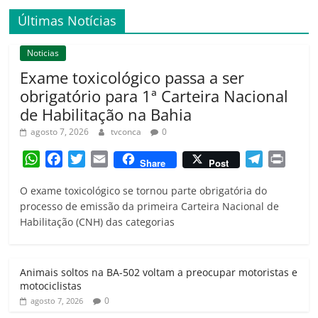
Últimas Notícias
Noticias
Exame toxicológico passa a ser
obrigatório para 1ª Carteira Nacional
de Habilitação na Bahia
agosto 7, 2026
tvconca
0
W
F
T
E
T
P
Share
Post
h
a
w
m
e
r
O exame toxicológico se tornou parte obrigatória do
a
c
i
a
l
i
processo de emissão da primeira Carteira Nacional de
t
e
t
i
e
n
Habilitação (CNH) das categorias
s
b
t
l
g
t
A
o
e
r
p
o
r
a
Animais soltos na BA-502 voltam a preocupar motoristas e
p
k
m
motociclistas
0
agosto 7, 2026