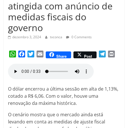
Amorim
atingida com anúncio de
medidas fiscais do
governo
dezembro 3, 2024
tvconca
0 Comments
W
F
T
E
T
P
Share
Post
h
a
w
m
e
r
a
c
i
a
l
i
t
e
t
i
e
n
s
b
t
l
g
t
A
o
e
r
O dólar encerrou a última sessão em alta de 1,13%,
p
o
r
a
cotado a R$ 6,06. Com o valor, houve uma
p
k
m
renovação da máxima histórica.
O cenário mostra que o mercado ainda está
levando em conta as medidas de ajuste fiscal