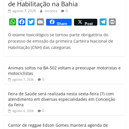
de Habilitação na Bahia
agosto 7, 2026
tvconca
0
W
F
T
E
T
P
Share
Post
h
a
w
m
e
r
O exame toxicológico se tornou parte obrigatória do
a
c
i
a
l
i
processo de emissão da primeira Carteira Nacional de
t
e
t
i
e
n
Habilitação (CNH) das categorias
s
b
t
l
g
t
A
o
e
r
p
o
r
a
Animais soltos na BA-502 voltam a preocupar motoristas e
p
k
m
motociclistas
0
agosto 7, 2026
Feira de Saúde será realizada nesta sexta-feira (7) com
atendimento em diversas especialidades em Conceição
da Feira
0
agosto 6, 2026
Cantor de reggae Edson Gomes manterá agenda de