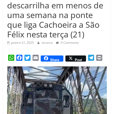
Amorim
descarrilha em menos de
uma semana na ponte
que liga Cachoeira a São
Félix nesta terça (21)
janeiro 21, 2025
tvconca
0 Comments
W
F
T
E
T
P
Share
Post
h
a
w
m
e
r
a
c
i
a
l
i
t
e
t
i
e
n
s
b
t
l
g
t
A
o
e
r
p
o
r
a
p
k
m