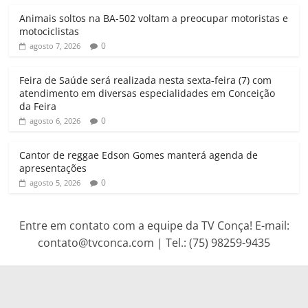
p
o
r
a
Animais soltos na BA-502 voltam a preocupar motoristas e
p
k
m
motociclistas
0
agosto 7, 2026
Feira de Saúde será realizada nesta sexta-feira (7) com
atendimento em diversas especialidades em Conceição
da Feira
0
agosto 6, 2026
Cantor de reggae Edson Gomes manterá agenda de
apresentações
0
agosto 5, 2026
Entre em contato com a equipe da TV Conça! E-mail:
contato@tvconca.com | Tel.: (75) 98259-9435