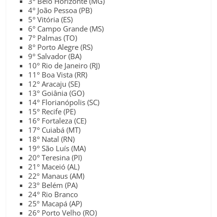
3° Belo Horizonte (MG)
4° João Pessoa (PB)
5° Vitória (ES)
6° Campo Grande (MS)
7° Palmas (TO)
8° Porto Alegre (RS)
9° Salvador (BA)
10° Rio de Janeiro (RJ)
11° Boa Vista (RR)
12° Aracaju (SE)
13° Goiânia (GO)
14° Florianópolis (SC)
15° Recife (PE)
16° Fortaleza (CE)
17° Cuiabá (MT)
18° Natal (RN)
19° São Luís (MA)
20° Teresina (PI)
21° Maceió (AL)
22º Manaus (AM)
23º Belém (PA)
24° Rio Branco
25º Macapá (AP)
26° Porto Velho (RO)