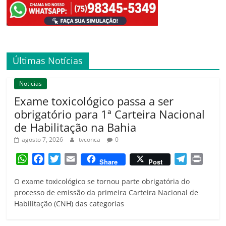
Últimas Notícias
Noticias
Exame toxicológico passa a ser
obrigatório para 1ª Carteira Nacional
de Habilitação na Bahia
agosto 7, 2026
tvconca
0
W
F
T
E
T
P
Share
Post
h
a
w
m
e
r
O exame toxicológico se tornou parte obrigatória do
a
c
i
a
l
i
processo de emissão da primeira Carteira Nacional de
t
e
t
i
e
n
Habilitação (CNH) das categorias
s
b
t
l
g
t
A
o
e
r