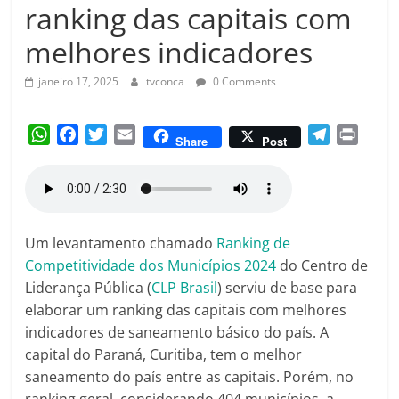
Amorim
ranking das capitais com
melhores indicadores
janeiro 17, 2025
tvconca
0 Comments
W
F
T
E
T
P
Share
Post
h
a
w
m
e
r
a
c
i
a
l
i
t
e
t
i
e
n
s
b
t
l
g
t
A
o
e
r
Um levantamento chamado
Ranking de
p
o
r
a
Competitividade dos Municípios 2024
do Centro de
p
k
m
Liderança Pública (
CLP Brasil
) serviu de base para
elaborar um ranking das capitais com melhores
indicadores de saneamento básico do país. A
capital do Paraná, Curitiba, tem o melhor
saneamento do país entre as capitais. Porém, no
ranking geral, considerando 404 municípios, a