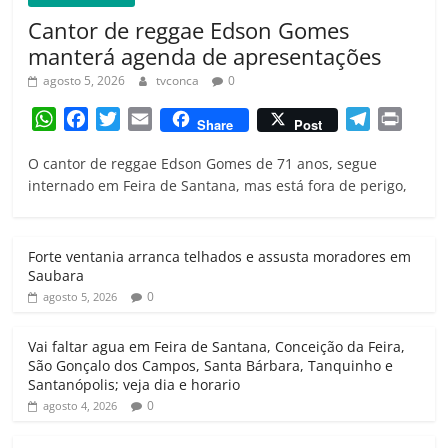
Cantor de reggae Edson Gomes
manterá agenda de apresentações
agosto 5, 2026
tvconca
0
W
F
T
E
T
P
Share
Post
h
a
w
m
e
r
O cantor de reggae Edson Gomes de 71 anos, segue
a
c
i
a
l
i
internado em Feira de Santana, mas está fora de perigo,
t
e
t
i
e
n
s
b
t
l
g
t
A
o
e
r
Forte ventania arranca telhados e assusta moradores em
p
o
r
a
Saubara
p
k
m
0
agosto 5, 2026
Vai faltar agua em Feira de Santana, Conceição da Feira,
São Gonçalo dos Campos, Santa Bárbara, Tanquinho e
Santanópolis; veja dia e horario
0
agosto 4, 2026