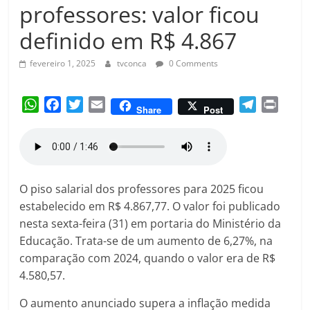
Amorim
professores: valor ficou
definido em R$ 4.867
fevereiro 1, 2025
tvconca
0 Comments
W
F
T
E
T
P
Share
Post
h
a
w
m
e
r
a
c
i
a
l
i
t
e
t
i
e
n
s
b
t
l
g
t
A
o
e
r
O piso salarial dos professores para 2025 ficou
p
o
r
a
estabelecido em R$ 4.867,77. O valor foi publicado
p
k
m
nesta sexta-feira (31) em portaria do Ministério da
Educação. Trata-se de um aumento de 6,27%, na
comparação com 2024, quando o valor era de R$
4.580,57.
O aumento anunciado supera a inflação medida