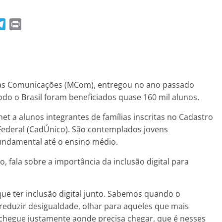
T
P
e
r
l
i
e
n
g
t
r
 das Comunicações (MCom), entregou no ano passado
a
odo o Brasil foram beneficiados quase 160 mil alunos.
m
et a alunos integrantes de famílias inscritas no Cadastro
ederal (CadÚnico). São contemplados jovens
fundamental até o ensino médio.
, fala sobre a importância da inclusão digital para
ue ter inclusão digital junto. Sabemos quando o
 reduzir desigualdade, olhar para aqueles que mais
 chegue justamente aonde precisa chegar, que é nesses