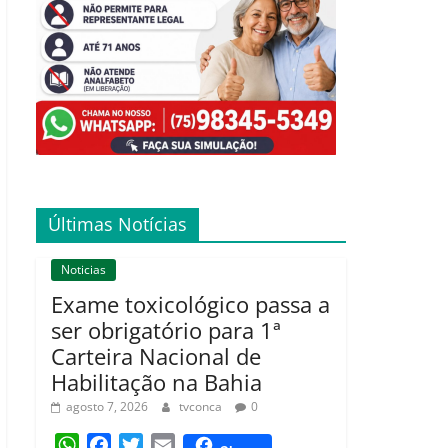
Últimas Notícias
Noticias
Exame toxicológico passa a
ser obrigatório para 1ª
Carteira Nacional de
Habilitação na Bahia
agosto 7, 2026
tvconca
0
W
F
T
E