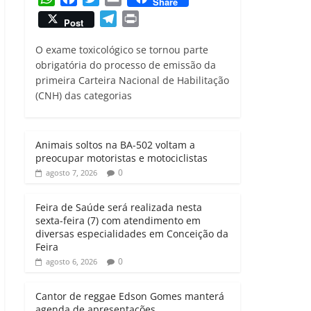
Share
h
a
w
m
T
P
Post
a
c
i
a
e
r
t
e
t
i
O exame toxicológico se tornou parte
l
i
s
b
t
l
obrigatória do processo de emissão da
e
n
primeira Carteira Nacional de Habilitação
A
o
e
g
t
(CNH) das categorias
p
o
r
r
p
k
a
m
Animais soltos na BA-502 voltam a
preocupar motoristas e motociclistas
0
agosto 7, 2026
Feira de Saúde será realizada nesta
sexta-feira (7) com atendimento em
diversas especialidades em Conceição da
Feira
0
agosto 6, 2026
Cantor de reggae Edson Gomes manterá
agenda de apresentações