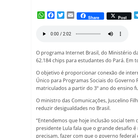
Amorim
W
F
T
E
Share
Post
h
a
w
m
a
c
i
a
t
e
t
i
s
b
t
l
A
o
e
O programa Internet Brasil, do Ministério
p
o
r
62.184 chips para estudantes do Pará. Em t
p
k
O objetivo é proporcionar conexão de intern
Único para Programas Sociais do Governo F
matriculados a partir do 3º ano do ensino 
O ministro das Comunicações, Juscelino Filho
reduzir desigualdades no Brasil.
“Entendemos que hoje inclusão social tem q
presidente Lula fala que o grande desafio é
precisam, fazer com que o governo federal