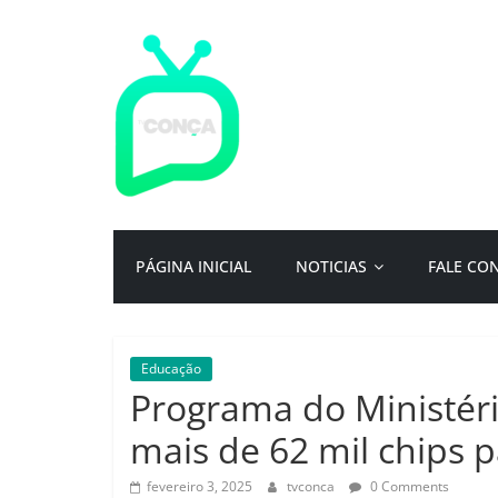
Pular
para
o
conteúdo
TV
Conça
Primeiro
PÁGINA INICIAL
NOTICIAS
FALE CO
portal
de
notícias
da
Educação
cidade
Programa do Ministér
ternura
|
mais de 62 mil chips 
Por:
Isac
fevereiro 3, 2025
tvconca
0 Comments