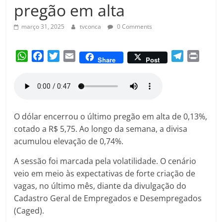
Amorim
pregão em alta
março 31, 2025
tvconca
0 Comments
W
F
T
E
T
P
Share
Post
h
a
w
m
e
r
a
c
i
a
l
i
t
e
t
i
e
n
s
b
t
l
g
t
A
o
e
r
O dólar encerrou o último pregão em alta de 0,13%,
p
o
r
a
cotado a R$ 5,75. Ao longo da semana, a divisa
p
k
m
acumulou elevação de 0,74%.
A sessão foi marcada pela volatilidade. O cenário
veio em meio às expectativas de forte criação de
vagas, no último mês, diante da divulgação do
Cadastro Geral de Empregados e Desempregados
(Caged).