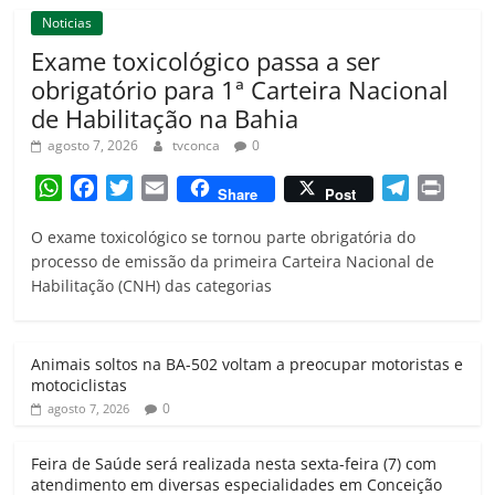
Noticias
Exame toxicológico passa a ser
obrigatório para 1ª Carteira Nacional
de Habilitação na Bahia
agosto 7, 2026
tvconca
0
W
F
T
E
T
P
Share
Post
h
a
w
m
e
r
O exame toxicológico se tornou parte obrigatória do
a
c
i
a
l
i
processo de emissão da primeira Carteira Nacional de
t
e
t
i
e
n
Habilitação (CNH) das categorias
s
b
t
l
g
t
A
o
e
r
p
o
r
a
Animais soltos na BA-502 voltam a preocupar motoristas e
p
k
m
motociclistas
0
agosto 7, 2026
Feira de Saúde será realizada nesta sexta-feira (7) com
atendimento em diversas especialidades em Conceição