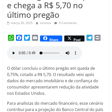
Amorim
e chega a R$ 5,70 no
último pregão
março 26, 2025
tvconca
0 Comments
W
F
T
E
T
P
Share
Post
h
a
w
m
e
r
a
c
i
a
l
i
t
e
t
i
e
n
s
b
t
l
g
t
A
o
e
r
O dólar concluiu o último pregão em queda de
p
o
r
a
0,75%, cotado a R$ 5,70. O resultado veio após
p
k
m
dados do mercado imobiliário e de confiança do
consumidor apresentarem redução da atividade
nos Estados Unidos.
Para analistas do mercado financeiro, esse cenário
contribui para a projeção do Banco Central do país