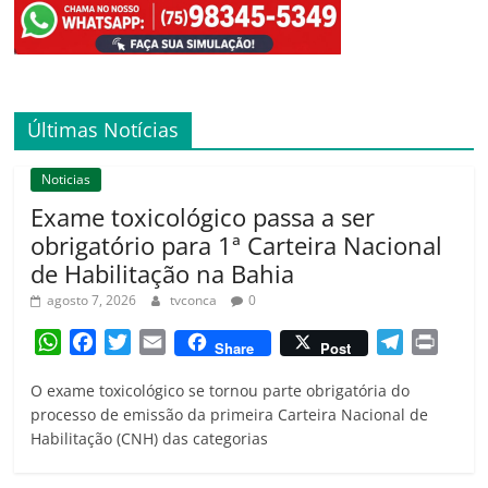
Últimas Notícias
Noticias
Exame toxicológico passa a ser
obrigatório para 1ª Carteira Nacional
de Habilitação na Bahia
agosto 7, 2026
tvconca
0
W
F
T
E
T
P
Share
Post
h
a
w
m
e
r
O exame toxicológico se tornou parte obrigatória do
a
c
i
a
l
i
processo de emissão da primeira Carteira Nacional de
t
e
t
i
e
n
Habilitação (CNH) das categorias
s
b
t
l
g
t
A
o
e
r