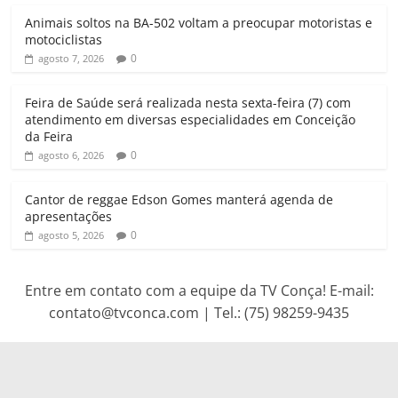
p
o
r
a
Animais soltos na BA-502 voltam a preocupar motoristas e
p
k
m
motociclistas
0
agosto 7, 2026
Feira de Saúde será realizada nesta sexta-feira (7) com
atendimento em diversas especialidades em Conceição
da Feira
0
agosto 6, 2026
Cantor de reggae Edson Gomes manterá agenda de
apresentações
0
agosto 5, 2026
Entre em contato com a equipe da TV Conça! E-mail:
contato@tvconca.com | Tel.: (75) 98259-9435