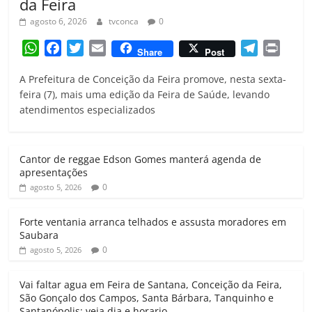
da Feira
agosto 6, 2026
tvconca
0
W
F
T
E
T
P
Share
Post
h
a
w
m
e
r
A Prefeitura de Conceição da Feira promove, nesta sexta-
a
c
i
a
l
i
feira (7), mais uma edição da Feira de Saúde, levando
t
e
t
i
e
n
atendimentos especializados
s
b
t
l
g
t
A
o
e
r
p
o
r
a
Cantor de reggae Edson Gomes manterá agenda de
p
k
m
apresentações
0
agosto 5, 2026
Forte ventania arranca telhados e assusta moradores em
Saubara
0
agosto 5, 2026
Vai faltar agua em Feira de Santana, Conceição da Feira,
São Gonçalo dos Campos, Santa Bárbara, Tanquinho e
Santanópolis; veja dia e horario