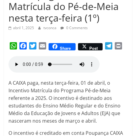
Amorim
Matrícula do Pé-de-Meia
nesta terça-feira (1º)
abril 1, 2025
tvconca
0 Comments
W
F
T
E
T
P
Share
Post
h
a
w
m
e
r
a
c
i
a
l
i
t
e
t
i
e
n
s
b
t
l
g
t
A
o
e
r
A CAIXA paga, nesta terça-feira, 01 de abril, o
p
o
r
a
Incentivo Matrícula do Programa Pé-de-Meia
p
k
m
referente a 2025. O incentivo é destinado aos
estudantes do Ensino Médio Regular e do Ensino
Médio da Educação de Jovens e Adultos (EJA) que
nasceram nos meses de março e abril.
O incentivo é creditado em conta Poupança CAIXA