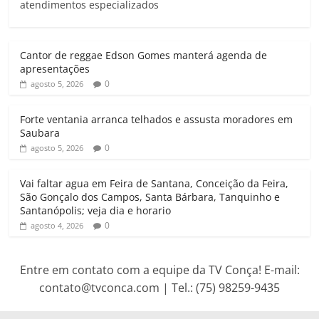
atendimentos especializados
s
b
t
l
g
t
A
o
e
r
p
o
r
a
Cantor de reggae Edson Gomes manterá agenda de
p
k
m
apresentações
0
agosto 5, 2026
Forte ventania arranca telhados e assusta moradores em
Saubara
0
agosto 5, 2026
Vai faltar agua em Feira de Santana, Conceição da Feira,
São Gonçalo dos Campos, Santa Bárbara, Tanquinho e
Santanópolis; veja dia e horario
0
agosto 4, 2026
Entre em contato com a equipe da TV Conça! E-mail:
contato@tvconca.com | Tel.: (75) 98259-9435