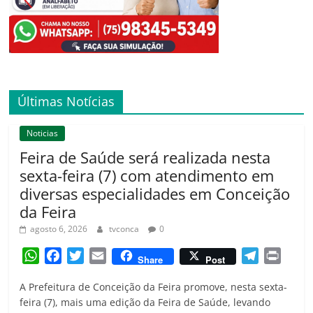
Últimas Notícias
Noticias
Feira de Saúde será realizada nesta
sexta-feira (7) com atendimento em
diversas especialidades em Conceição
da Feira
agosto 6, 2026
tvconca
0
W
F
T
E
T
P
Share
Post
h
a
w
m
e
r
A Prefeitura de Conceição da Feira promove, nesta sexta-
a
c
i
a
l
i
feira (7), mais uma edição da Feira de Saúde, levando
t
e
t
i
e
n