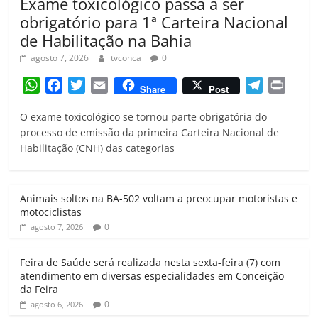
Exame toxicológico passa a ser
obrigatório para 1ª Carteira Nacional
de Habilitação na Bahia
agosto 7, 2026
tvconca
0
W
F
T
E
T
P
Share
Post
h
a
w
m
e
r
O exame toxicológico se tornou parte obrigatória do
a
c
i
a
l
i
processo de emissão da primeira Carteira Nacional de
t
e
t
i
e
n
Habilitação (CNH) das categorias
s
b
t
l
g
t
A
o
e
r
p
o
r
a
Animais soltos na BA-502 voltam a preocupar motoristas e
p
k
m
motociclistas
0
agosto 7, 2026
Feira de Saúde será realizada nesta sexta-feira (7) com
atendimento em diversas especialidades em Conceição
da Feira
0
agosto 6, 2026