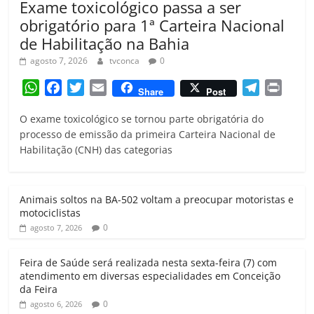
Exame toxicológico passa a ser
obrigatório para 1ª Carteira Nacional
de Habilitação na Bahia
agosto 7, 2026
tvconca
0
W
F
T
E
T
P
Share
Post
h
a
w
m
e
r
O exame toxicológico se tornou parte obrigatória do
a
c
i
a
l
i
processo de emissão da primeira Carteira Nacional de
t
e
t
i
e
n
Habilitação (CNH) das categorias
s
b
t
l
g
t
A
o
e
r
p
o
r
a
Animais soltos na BA-502 voltam a preocupar motoristas e
p
k
m
motociclistas
0
agosto 7, 2026
Feira de Saúde será realizada nesta sexta-feira (7) com
atendimento em diversas especialidades em Conceição
da Feira
0
agosto 6, 2026