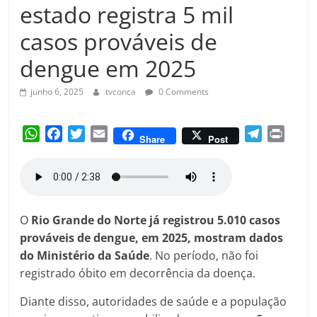
Amorim
estado registra 5 mil
casos prováveis de
dengue em 2025
junho 6, 2025
tvconca
0 Comments
W
F
T
E
T
P
Share
Post
h
a
w
m
e
r
a
c
i
a
l
i
t
e
t
i
e
n
s
b
t
l
g
t
A
o
e
r
O
Rio Grande do Norte já registrou 5.010 casos
p
o
r
a
prováveis de dengue, em 2025, mostram dados
p
k
m
do Ministério da Saúde
. No período, não foi
registrado óbito em decorrência da doença.
Diante disso, autoridades de saúde e a população