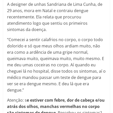
A designer de unhas Sandriana de Lima Cunha, de
29 anos, mora em Natal e contraiu dengue
recentemente. Ela relata que procurou
atendimento logo que sentiu os primeiros
sintomas da doença.
“Comecei a sentir calafrios no corpo, o corpo todo
dolorido e só que meus olhos ardiam muito, não
era como a ardência de uma gripe normal,
queimava muito, queimava muito, muito mesmo. E
me deu umas coceiras no corpo. Aí quando eu
cheguei lá no hospital, disse todos os sintomas, aí o
médico mandou passar um teste de dengue para
ver se era dengue mesmo. E deu lá que era
dengue.”
Atenção: s
e estiver com febre, dor de cabeça e/ou
atrás dos olhos, manchas vermelhas no corpo
são sintomas de dengue
. Percebeu os sintomas?