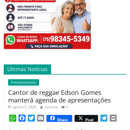
Últimas Notícias
Entretenimento
Cantor de reggae Edson Gomes
manterá agenda de apresentações
agosto 5, 2026
tvconca
0
W
F
T
E
T
P
Share
Post
h
a
w
m
e
r