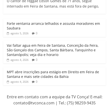
O cantor de reggae Edson Gomes de 71 anos, segue
a
c
i
a
l
i
internado em Feira de Santana, mas está fora de perigo,
t
e
t
i
e
n
s
b
t
l
g
t
A
o
e
r
Forte ventania arranca telhados e assusta moradores em
p
o
r
a
Saubara
p
k
m
0
agosto 5, 2026
Vai faltar agua em Feira de Santana, Conceição da Feira,
São Gonçalo dos Campos, Santa Bárbara, Tanquinho e
Santanópolis; veja dia e horario
0
agosto 4, 2026
MPT abre inscrições para estágio em Direito em Feira de
Santana e mais sete cidades da Bahia
0
agosto 4, 2026
Entre em contato com a equipe da TV Conça! E-mail:
contato@tvconca.com | Tel.: (75) 98259-9435