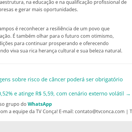
aestrutura, na educação e na qualificação profissional de
presas e gerar mais oportunidades.
ampos é reconhecer a resiliência de um povo que
cação. É também olhar para o futuro com otimismo,
dições para continuar prosperando e oferecendo
do viva sua rica herança cultural e sua beleza natural.
ens sobre risco de câncer poderá ser obrigatório
0,52% e atinge R$ 5,59, com cenário externo volátil
→
so grupo do
WhatsApp
om a equipe da TV Conça! E-mail: contato@tvconca.com | Te