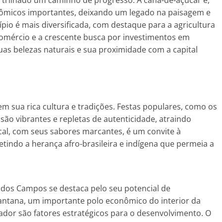
trilhado um caminho de progresso. A cana-de-açúcar e,
nômicos importantes, deixando um legado na paisagem e
ípio é mais diversificada, com destaque para a agricultura
 comércio e a crescente busca por investimentos em
uas belezas naturais e sua proximidade com a capital
 sua rica cultura e tradições. Festas populares, como os
, são vibrantes e repletas de autenticidade, atraindo
local, com seus sabores marcantes, é um convite à
letindo a herança afro-brasileira e indígena que permeia a
o dos Campos se destaca pelo seu potencial de
antana, um importante polo econômico do interior da
lvador são fatores estratégicos para o desenvolvimento. O