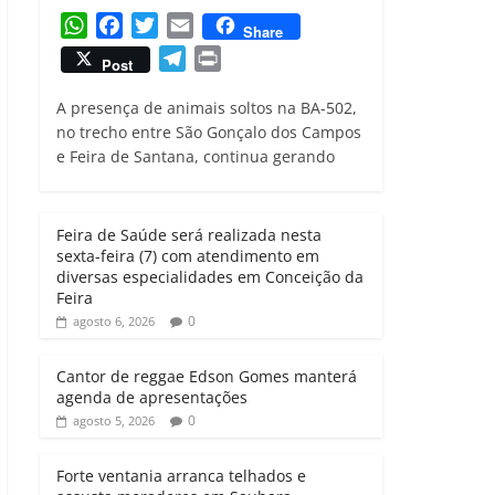
W
F
T
E
Share
h
a
w
m
T
P
Post
a
c
i
a
e
r
t
e
t
i
A presença de animais soltos na BA-502,
l
i
s
b
t
l
no trecho entre São Gonçalo dos Campos
e
n
e Feira de Santana, continua gerando
A
o
e
g
t
p
o
r
r
p
k
a
Feira de Saúde será realizada nesta
m
sexta-feira (7) com atendimento em
diversas especialidades em Conceição da
Feira
0
agosto 6, 2026
Cantor de reggae Edson Gomes manterá
agenda de apresentações
0
agosto 5, 2026
Forte ventania arranca telhados e