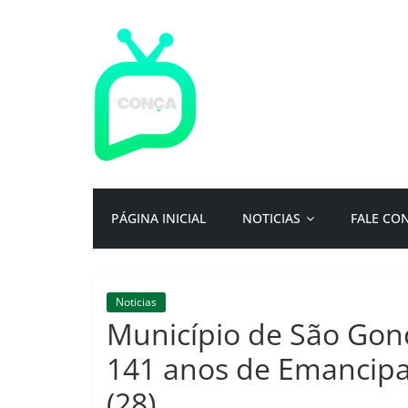
Pular
para
o
conteúdo
TV
Conça
Primeiro
PÁGINA INICIAL
NOTICIAS
FALE CO
portal
de
notícias
da
Noticias
cidade
Município de São Gon
ternura
|
141 anos de Emancipa
Por:
(28)
Isac