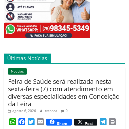
Últimas Notícias
Noticias
Feira de Saúde será realizada nesta
sexta-feira (7) com atendimento em
diversas especialidades em Conceição
da Feira
agosto 6, 2026
tvconca
0
W
F
T
E
T
P
Share
Post
h
a
w
m
e
r