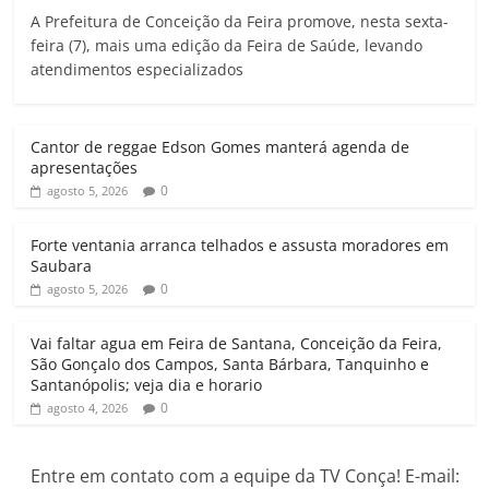
A Prefeitura de Conceição da Feira promove, nesta sexta-
a
c
i
a
l
i
feira (7), mais uma edição da Feira de Saúde, levando
t
e
t
i
e
n
atendimentos especializados
s
b
t
l
g
t
A
o
e
r
p
o
r
a
Cantor de reggae Edson Gomes manterá agenda de
p
k
m
apresentações
0
agosto 5, 2026
Forte ventania arranca telhados e assusta moradores em
Saubara
0
agosto 5, 2026
Vai faltar agua em Feira de Santana, Conceição da Feira,
São Gonçalo dos Campos, Santa Bárbara, Tanquinho e
Santanópolis; veja dia e horario
0
agosto 4, 2026
Entre em contato com a equipe da TV Conça! E-mail: