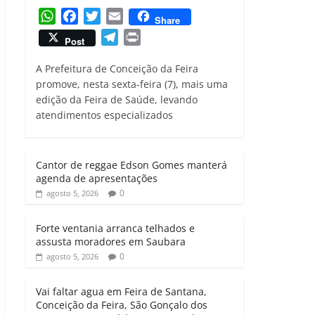
W
F
T
E
Share
h
a
w
m
T
P
Post
a
c
i
a
e
r
t
e
t
i
A Prefeitura de Conceição da Feira
l
i
s
b
t
l
promove, nesta sexta-feira (7), mais uma
e
n
edição da Feira de Saúde, levando
A
o
e
g
t
atendimentos especializados
p
o
r
r
p
k
a
m
Cantor de reggae Edson Gomes manterá
agenda de apresentações
0
agosto 5, 2026
Forte ventania arranca telhados e
assusta moradores em Saubara
0
agosto 5, 2026
Vai faltar agua em Feira de Santana,
Conceição da Feira, São Gonçalo dos