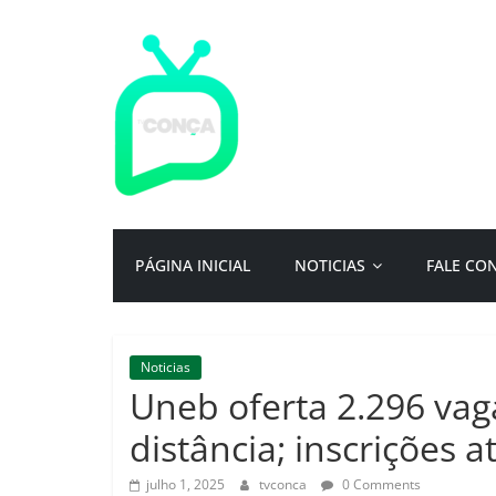
Pular
para
o
conteúdo
TV
Conça
Primeiro
PÁGINA INICIAL
NOTICIAS
FALE CO
portal
de
notícias
da
Noticias
cidade
Uneb oferta 2.296 va
ternura
|
distância; inscrições at
Por:
Isac
julho 1, 2025
tvconca
0 Comments