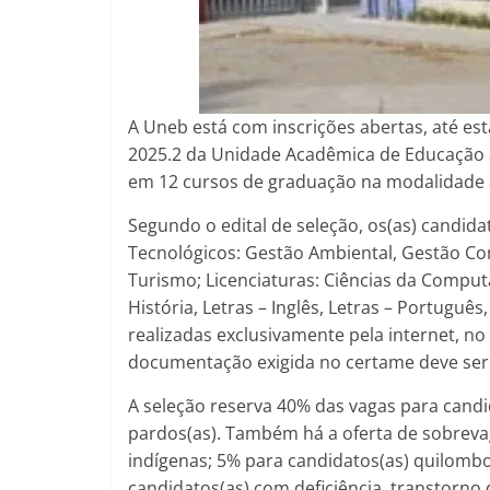
A Uneb está com inscrições abertas, até esta
2025.2 da Unidade Acadêmica de Educação a
em 12 cursos de graduação na modalidade a
Segundo o edital de seleção, os(as) candid
Tecnológicos: Gestão Ambiental, Gestão C
Turismo; Licenciaturas: Ciências da Computa
História, Letras – Inglês, Letras – Portuguê
realizadas exclusivamente pela internet, n
documentação exigida no certame deve ser
A seleção reserva 40% das vagas para candi
pardos(as). Também há a oferta de sobreva
indígenas; 5% para candidatos(as) quilombo
candidatos(as) com deficiência, transtorno 