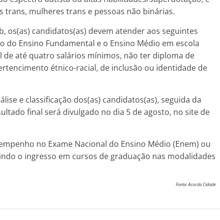
s trans, mulheres trans e pessoas não binárias.
b, os(as) candidatos(as) devem atender aos seguintes
iclo do Ensino Fundamental e o Ensino Médio em escola
l de até quatro salários mínimos, não ter diploma de
rtencimento étnico-racial, de inclusão ou identidade de
lise e classificação dos(as) candidatos(as), seguida da
ltado final será divulgado no dia 5 de agosto, no site de
desempenho no Exame Nacional do Ensino Médio (Enem) ou
itindo o ingresso em cursos de graduação nas modalidades
Fonte: Acorda Cidade