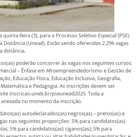
 quinta-feira (3), para o Processo Seletivo Especial (PSE)
 Distância (Unead). Estão sendo oferecidas 2.296 vagas
 distância.
atos(as) poderão concorrer às vagas nos seguintes cursos:
omercial – Ênfase em Afroempreendedorismo e Gestão de
ção, Educação Física, Educação Inclusiva, Geografia,
s, Matemática e Pedagogia. As inscrições devem ser
o site inscricao.uneb.br/pseunead2025. Toda a
 anexada no momento da inscrição.
datos(as) autodeclarados(as) negros(as) – pretos(as) e
gas nas seguintes proporções: 5% para candidatos(as)
las; 5% para candidatos(as) ciganos(as); 5% para
do espectro autista ou altas habilidades/superdotação; e