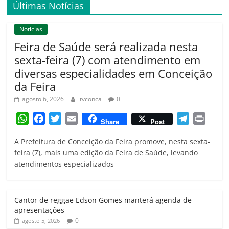
Últimas Notícias
Noticias
Feira de Saúde será realizada nesta
sexta-feira (7) com atendimento em
diversas especialidades em Conceição
da Feira
agosto 6, 2026
tvconca
0
W
F
T
E
T
P
Share
Post
h
a
w
m
e
r
A Prefeitura de Conceição da Feira promove, nesta sexta-
a
c
i
a
l
i
feira (7), mais uma edição da Feira de Saúde, levando
t
e
t
i
e
n
atendimentos especializados
s
b
t
l
g
t
A
o
e
r
p
o
r
a
Cantor de reggae Edson Gomes manterá agenda de
p
k
m
apresentações
0
agosto 5, 2026