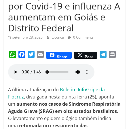
Amorim
por Covid-19 e influenza A
aumentam em Goiás e
Distrito Federal
setembro 28, 2025
tvconca
0 Comments
W
F
T
E
T
P
Share
Post
h
a
w
m
e
r
a
c
i
a
l
i
t
e
t
i
e
n
s
b
t
l
g
t
A
o
e
r
A última atualização do
Boletim InfoGripe da
p
o
r
a
Fiocruz
, divulgada nesta quinta-feira (25), aponta
p
k
m
um
aumento nos casos de Síndrome Respiratória
Aguda Grave (SRAG) em oito estados brasileiros
.
O levantamento epidemiológico também indica
uma
retomada no crescimento das