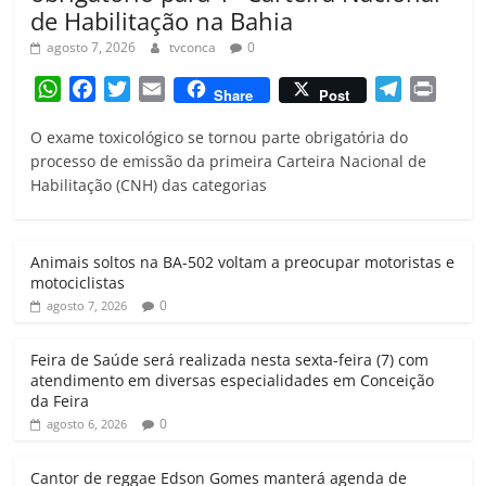
de Habilitação na Bahia
agosto 7, 2026
tvconca
0
W
F
T
E
T
P
Share
Post
h
a
w
m
e
r
O exame toxicológico se tornou parte obrigatória do
a
c
i
a
l
i
processo de emissão da primeira Carteira Nacional de
t
e
t
i
e
n
Habilitação (CNH) das categorias
s
b
t
l
g
t
A
o
e
r
p
o
r
a
Animais soltos na BA-502 voltam a preocupar motoristas e
p
k
m
motociclistas
0
agosto 7, 2026
Feira de Saúde será realizada nesta sexta-feira (7) com
atendimento em diversas especialidades em Conceição
da Feira
0
agosto 6, 2026
Cantor de reggae Edson Gomes manterá agenda de