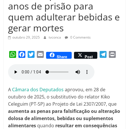
Amorim
anos de prisão para
quem adulterar bebidas e
gerar mortes
outubro 29, 2025
tvconca
0 Comments
W
F
T
E
T
P
Share
Post
h
a
w
m
e
r
a
c
i
a
l
i
t
e
t
i
e
n
s
b
t
l
g
t
A
o
e
r
A
Câmara dos Deputados
aprovou, em 28 de
p
o
r
a
outubro de 2025, o substitutivo do relator Kiko
p
k
m
Celeguim (PT-SP) ao Projeto de Lei 2307/2007, que
aumenta as penas para falsificação ou alteração
dolosa de alimentos, bebidas ou suplementos
alimentares
quando
resultar em consequências