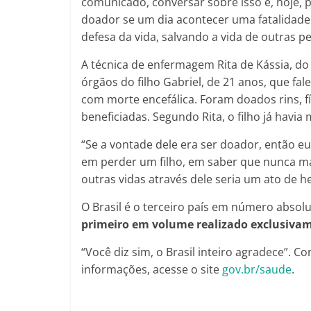
comunicado, conversar sobre isso e, hoje,
doador se um dia acontecer uma fatalidade 
defesa da vida, salvando a vida de outras pe
A técnica de enfermagem Rita de Kássia, do
órgãos do filho Gabriel, de 21 anos, que fa
com morte encefálica. Foram doados rins, f
beneficiadas. Segundo Rita, o filho já havia
“Se a vontade dele era ser doador, então eu
em perder um filho, em saber que nunca mais
outras vidas através dele seria um ato de he
O Brasil é o terceiro país em número absolu
primeiro em volume realizado exclusivam
“Você diz sim, o Brasil inteiro agradece”. 
informações, acesse o site
gov.br/saude
.