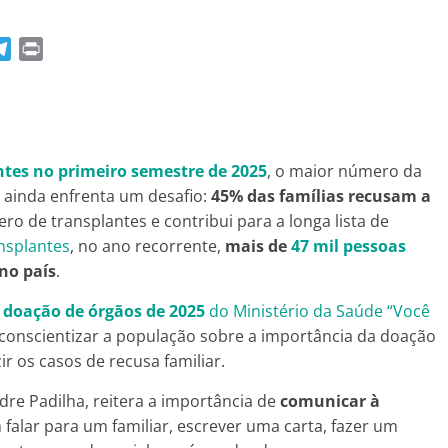
T
P
e
r
l
i
e
n
g
t
r
antes no primeiro semestre de 2025
, o maior número da
a
a ainda enfrenta um desafio:
45% das famílias recusam a
m
ero de transplantes e contribui para a longa lista de
nsplantes
, no ano recorrente,
mais de
47 mil pessoas
no país
.
doação de órgãos de 2025
do Ministério da Saúde “Você
conscientizar a população sobre a importância da doação
ir os casos de recusa familiar.
dre Padilha, reitera a importância de
comunicar à
m falar para um familiar, escrever uma carta, fazer um