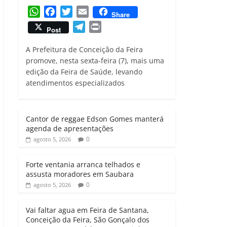
W
F
T
E
Share
h
a
w
m
T
P
Post
a
c
i
a
e
r
t
e
t
i
A Prefeitura de Conceição da Feira
l
i
s
b
t
l
promove, nesta sexta-feira (7), mais uma
e
n
edição da Feira de Saúde, levando
A
o
e
g
t
atendimentos especializados
p
o
r
r
p
k
a
m
Cantor de reggae Edson Gomes manterá
agenda de apresentações
0
agosto 5, 2026
Forte ventania arranca telhados e
assusta moradores em Saubara
0
agosto 5, 2026
Vai faltar agua em Feira de Santana,
Conceição da Feira, São Gonçalo dos