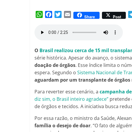
Amorim
W
F
T
E
Share
Post
h
a
w
m
a
c
i
a
t
e
t
i
s
b
t
l
A
o
e
O
Brasil realizou cerca de 15 mil transpl
p
o
r
série histórica. Apesar do avanço, o sistem
p
k
doação de órgãos
. Esse índice limita o núm
espera. Segundo o
Sistema Nacional de Tra
aguardam por um transplante de órgãos 
Para reverter esse cenário, a
campanha de 
diz sim, o Brasil inteiro agradece”
pretende 
de órgãos e tecidos. A iniciativa busca reduz
Por essa razão, o ministro da Saúde, Alexan
família o desejo de doar
. “O fato de algué