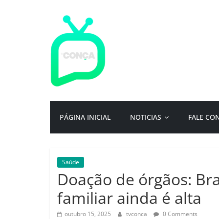
Pular
para
o
conteúdo
TV
Conça
Primeiro
PÁGINA INICIAL
NOTICIAS
FALE CO
portal
de
notícias
da
Saúde
cidade
Doação de órgãos: Bra
ternura
|
familiar ainda é alta
Por:
Isac
outubro 15, 2025
tvconca
0 Comments