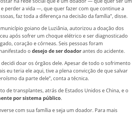
 postar na rede social que é um doador — que quer ser um
e perder a vida —, que quer fazer com que continue a
ssoas, faz toda a diferença na decisão da família”, disse.
 município goiano de Luziânia, autorizou a doação dos
leceu após sofrer um choque elétrico e ser diagnosticado
ígado, coração e córneas. Seis pessoas foram
 manifestado o
desejo de ser doador
antes do acidente.
 decidi doar os órgãos dele. Apesar de todo o sofrimento
 eu teria ele aqui, tive a plena convicção de que salvar
roísmo da parte dele”, conta a técnica.
to de transplantes, atrás de Estados Unidos e China, e o
ente por sistema público
.
Converse com sua família e seja um doador. Para mais