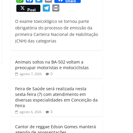
Share
h
a
w
m
T
P
Post
a
c
i
a
e
r
t
e
t
i
O exame toxicológico se tornou parte
l
i
s
b
t
l
obrigatória do processo de emissão da
e
n
primeira Carteira Nacional de Habilitação
A
o
e
g
t
(CNH) das categorias
p
o
r
r
p
k
a
m
Animais soltos na BA-502 voltam a
preocupar motoristas e motociclistas
0
agosto 7, 2026
Feira de Saúde será realizada nesta
sexta-feira (7) com atendimento em
diversas especialidades em Conceição da
Feira
0
agosto 6, 2026
Cantor de reggae Edson Gomes manterá
agenda de apresentações