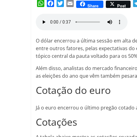
W
F
T
E
Amorim
Share
Post
h
a
w
m
a
c
i
a
t
e
t
i
s
b
t
l
A
o
e
O dólar encerrou a última sessão em alta de 
p
o
r
entre outros fatores, pelas expectativas d
p
k
tópico central da pauta voltado para os 50%
Além disso, analistas do mercado financeiro
as eleições do ano que vêm também pesara
Cotação do euro
Já o euro encerrou o último pregão cotado a
Cotações