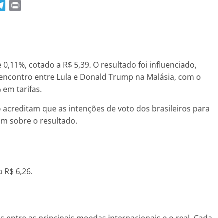
T
P
e
r
l
i
e
n
g
t
r
0,11%, cotado a R$ 5,39. O resultado foi influenciado,
a
o encontro entre Lula e Donald Trump na Malásia, com o
m
 em tarifas.
 acreditam que as intenções de voto dos brasileiros para
m sobre o resultado.
 R$ 6,26.