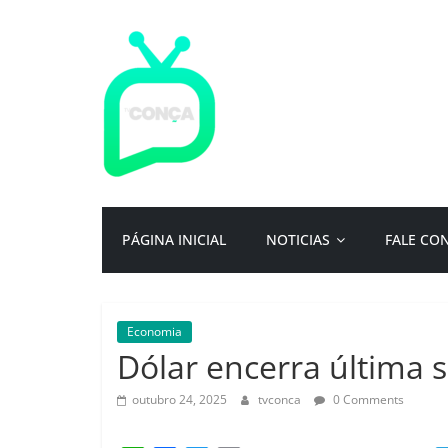
Pular
para
o
conteúdo
TV
Conça
Primeiro
PÁGINA INICIAL
NOTICIAS
FALE CO
portal
de
notícias
da
Economia
cidade
Dólar encerra última s
ternura
|
outubro 24, 2025
tvconca
0 Comments
Por:
Isac