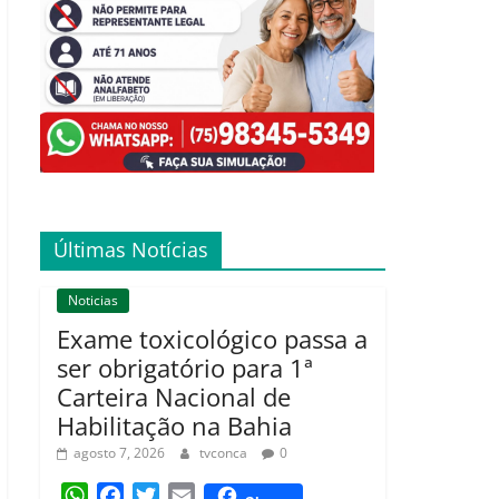
Últimas Notícias
Noticias
Exame toxicológico passa a
ser obrigatório para 1ª
Carteira Nacional de
Habilitação na Bahia
agosto 7, 2026
tvconca
0
W
F
T
E