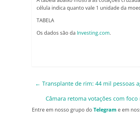
A tabela abaixo mostra as cotações cruzadas
célula indica quanto vale 1 unidade da moe
TABELA
Os dados são da
Investing.com
.
←
Transplante de rim: 44 mil pessoas a
Câmara retoma votações com foco n
Entre em nosso grupo do
Telegram
e em nos