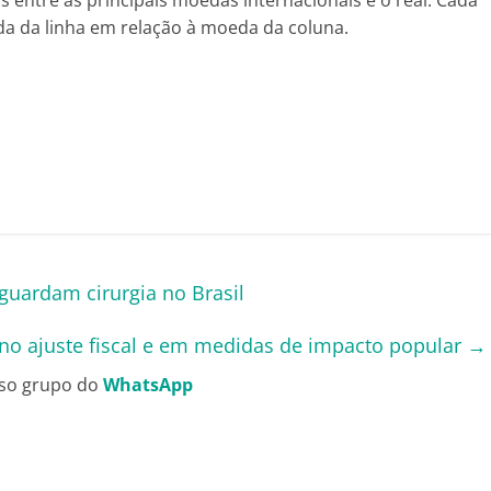
 entre as principais moedas internacionais e o real. Cada
da da linha em relação à moeda da coluna.
guardam cirurgia no Brasil
o ajuste fiscal e em medidas de impacto popular
→
so grupo do
WhatsApp