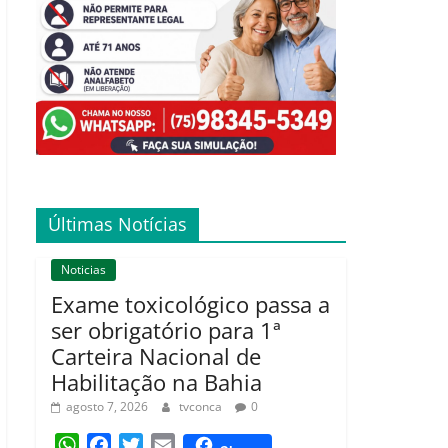
Últimas Notícias
Noticias
Exame toxicológico passa a
ser obrigatório para 1ª
Carteira Nacional de
Habilitação na Bahia
agosto 7, 2026
tvconca
0
W
F
T
E