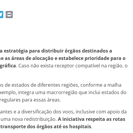
T
P
e
r
l
i
e
n
g
t
r
a estratégia para distribuir órgãos destinados a
a
e as áreas de alocação e estabelece prioridade para o
m
gráfica
. Caso não exista receptor compatível na região, o
s de estados de diferentes regiões, conforme a malha
exemplo, integra uma macrorregião que inclui estados do
regulares para essas áreas.
tes e a diversificação dos voos, inclusive com apoio da
s uma nova redistribuição.
A iniciativa respeita as rotas
 transporte dos órgãos até os hospitais
.