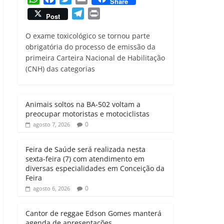
Share
h
a
w
m
T
P
Post
a
c
i
a
e
r
t
e
t
i
O exame toxicológico se tornou parte
l
i
s
b
t
l
obrigatória do processo de emissão da
e
n
primeira Carteira Nacional de Habilitação
A
o
e
g
t
(CNH) das categorias
p
o
r
r
p
k
a
m
Animais soltos na BA-502 voltam a
preocupar motoristas e motociclistas
0
agosto 7, 2026
Feira de Saúde será realizada nesta
sexta-feira (7) com atendimento em
diversas especialidades em Conceição da
Feira
0
agosto 6, 2026
Cantor de reggae Edson Gomes manterá
agenda de apresentações