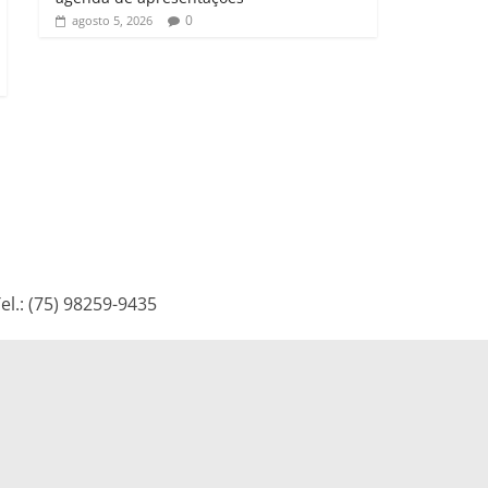
0
agosto 5, 2026
l.: (75) 98259-9435