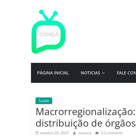
Pular
para
o
conteúdo
TV
Conça
Primeiro
PÁGINA INICIAL
NOTICIAS
FALE CO
portal
de
notícias
da
Saúde
cidade
Macrorregionalização:
ternura
|
distribuição de órgão
Por:
Isac
outubro 20, 2025
tvconca
0 Comments