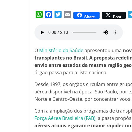
Amorim
W
F
T
E
Share
Post
h
a
w
m
a
c
i
a
t
e
t
i
s
b
t
l
A
o
e
O
Ministério da Saúde
apresentou uma
nov
p
o
r
transplantes no Brasil
.
A proposta redefin
p
k
envio entre estados da mesma região geo
órgão passa para a lista nacional.
Desde 1997, os órgãos circulam entre grupo
aérea disponível na época. São Paulo, por 
Norte e Centro-Oeste, por concentrar voos 
Com a ampliação dos programas de transplan
Força Aérea Brasileira (FAB)
, a pasta propô
aéreas atuais e garante maior rapidez no