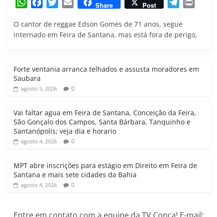
W
F
T
E
T
P
Share
Post
h
a
w
m
e
r
O cantor de reggae Edson Gomes de 71 anos, segue
a
c
i
a
l
i
internado em Feira de Santana, mas está fora de perigo,
t
e
t
i
e
n
s
b
t
l
g
t
A
o
e
r
Forte ventania arranca telhados e assusta moradores em
p
o
r
a
Saubara
p
k
m
0
agosto 5, 2026
Vai faltar agua em Feira de Santana, Conceição da Feira,
São Gonçalo dos Campos, Santa Bárbara, Tanquinho e
Santanópolis; veja dia e horario
0
agosto 4, 2026
MPT abre inscrições para estágio em Direito em Feira de
Santana e mais sete cidades da Bahia
0
agosto 4, 2026
Entre em contato com a equipe da TV Conça! E-mail: