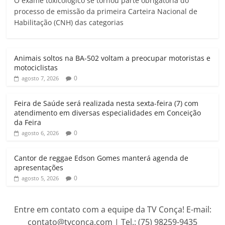
O exame toxicológico se tornou parte obrigatória do
a
c
i
a
l
i
processo de emissão da primeira Carteira Nacional de
t
e
t
i
e
n
Habilitação (CNH) das categorias
s
b
t
l
g
t
A
o
e
r
p
o
r
a
Animais soltos na BA-502 voltam a preocupar motoristas e
p
k
m
motociclistas
0
agosto 7, 2026
Feira de Saúde será realizada nesta sexta-feira (7) com
atendimento em diversas especialidades em Conceição
da Feira
0
agosto 6, 2026
Cantor de reggae Edson Gomes manterá agenda de
apresentações
0
agosto 5, 2026
Entre em contato com a equipe da TV Conça! E-mail:
contato@tvconca.com | Tel.: (75) 98259-9435