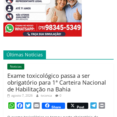
Últimas Notícias
Noticias
Exame toxicológico passa a ser
obrigatório para 1ª Carteira Nacional
de Habilitação na Bahia
agosto 7, 2026
tvconca
0
W
F
T
E
T
P
Share
Post
h
a
w
m
e
r