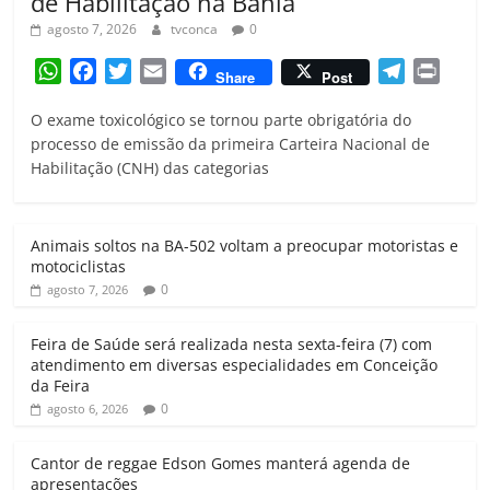
de Habilitação na Bahia
agosto 7, 2026
tvconca
0
W
F
T
E
T
P
Share
Post
h
a
w
m
e
r
O exame toxicológico se tornou parte obrigatória do
a
c
i
a
l
i
processo de emissão da primeira Carteira Nacional de
t
e
t
i
e
n
Habilitação (CNH) das categorias
s
b
t
l
g
t
A
o
e
r
p
o
r
a
Animais soltos na BA-502 voltam a preocupar motoristas e
p
k
m
motociclistas
0
agosto 7, 2026
Feira de Saúde será realizada nesta sexta-feira (7) com
atendimento em diversas especialidades em Conceição
da Feira
0
agosto 6, 2026
Cantor de reggae Edson Gomes manterá agenda de
apresentações