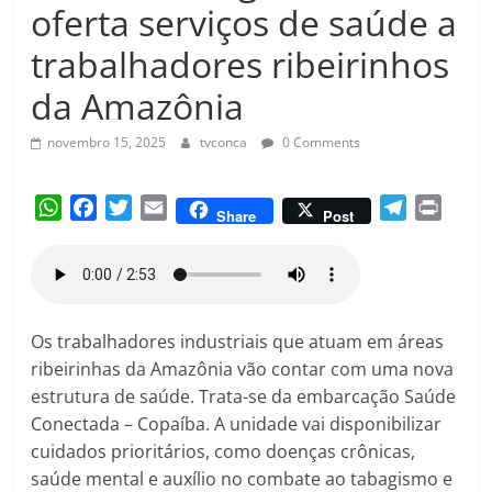
Amorim
oferta serviços de saúde a
trabalhadores ribeirinhos
da Amazônia
novembro 15, 2025
tvconca
0 Comments
W
F
T
E
T
P
Share
Post
h
a
w
m
e
r
a
c
i
a
l
i
t
e
t
i
e
n
s
b
t
l
g
t
A
o
e
r
Os trabalhadores industriais que atuam em áreas
p
o
r
a
ribeirinhas da Amazônia vão contar com uma nova
p
k
m
estrutura de saúde. Trata-se da embarcação Saúde
Conectada – Copaíba. A unidade vai disponibilizar
cuidados prioritários, como doenças crônicas,
saúde mental e auxílio no combate ao tabagismo e